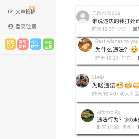
文章投稿
登录/注册
松松
进微
松松
松松
云市
信群
软文
云主
场
机