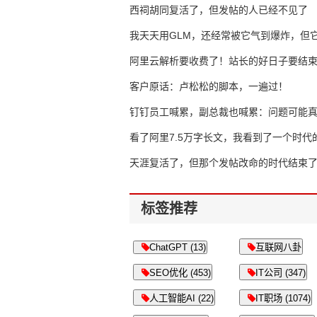
西祠胡同复活了，但发帖的人已经不见了
我天天用GLM，还经常被它气到爆炸，但它
16万亿
阿里云解析要收费了！站长的好日子要结
客户原话：卢松松的脚本，一遍过！
钉钉员工喊累，副总裁也喊累：问题可能
了
看了阿里7.5万字长文，我看到了一个时代
天涯复活了，但那个发帖改命的时代结束
标签推荐
ChatGPT (13)
互联网八卦
SEO优化 (453)
IT公司 (347)
人工智能AI (22)
IT职场 (1074)