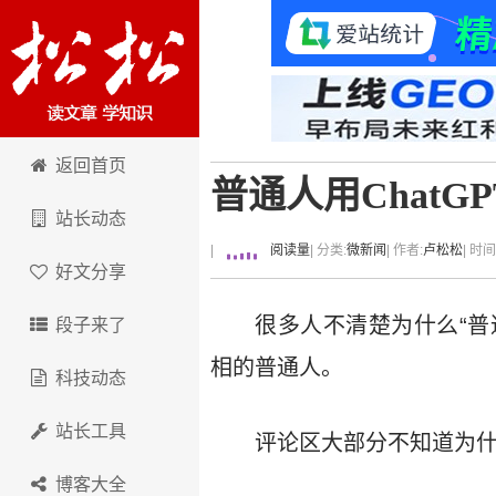
卢松松博客
返回首页
普通人用ChatG
站长动态
|
阅读量
| 分类:
微新闻
| 作者:
卢松松
| 时
好文分享
很多人不清楚为什么“普
段子来了
相的普通人。
科技动态
站长工具
评论区大部分不知道为
博客大全