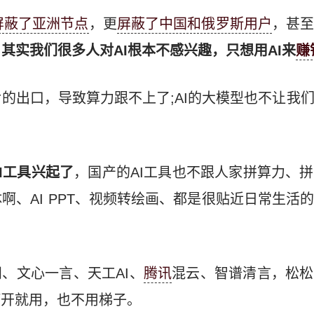
仅屏蔽了亚洲节点
，更
屏蔽了中国和俄罗斯用户
，甚
，
其实我们很多人对AI根本不感兴趣，只想用AI来
赚
的出口，导致算力跟不上了;AI的大模型也不让我
I工具兴起了
，国产的AI工具也不跟人家拼算力、
啊、AI PPT、视频转绘画、都是很贴近日常生活
问、文心一言、天工AI、
腾讯
混云、智谱清言，松松
打开就用，也不用梯子。