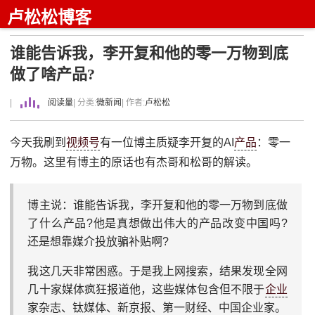
卢松松博客
谁能告诉我，李开复和他的零一万物到底
做了啥产品?
|
阅读量
| 分类:
微新闻
| 作者:
卢松松
今天我刷到
视频号
有一位博主质疑李开复的AI
产品
：零一
万物。这里有博主的原话也有杰哥和松哥的解读。
博主说：谁能告诉我，李开复和他的零一万物到底做
了什么产品?他是真想做出伟大的产品改变中国吗?
还是想靠媒介投放骗补贴啊?
我这几天非常困惑。于是我上网搜索，结果发现全网
几十家媒体疯狂报道他，这些媒体包含但不限于
企业
家杂志、钛媒体、新京报、第一财经、中国企业家。