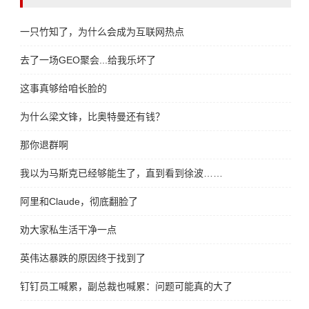
一只竹知了，为什么会成为互联网热点
去了一场GEO聚会...给我乐坏了
这事真够给咱长脸的
为什么梁文锋，比奥特曼还有钱？
那你退群啊
我以为马斯克已经够能生了，直到看到徐波……
阿里和Claude，彻底翻脸了
劝大家私生活干净一点
英伟达暴跌的原因终于找到了
钉钉员工喊累，副总裁也喊累：问题可能真的大了