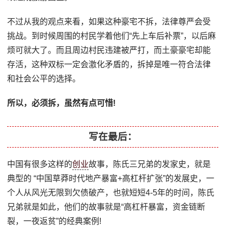
不过从我的观点来看，如果这种豪宅不拆，法律尊严会受
挑战。到时候周围的村民学着他们“先上车后补票”，以后麻
烦可就大了。而且周边村民违建被严打，而土豪豪宅却能
存活，这种双标一定会激化矛盾的，拆掉是唯一符合法律
和社会公平的选择。
所以，必须拆，虽然有点可惜!
写在最后：
中国有很多这样的
创业
故事，陈氏三兄弟的发家史，就是
典型的 “中国草莽时代地产暴富+高杠杆扩张”的发展史，一
个人从风光无限到欠债破产，也就短短4-5年的时间，陈氏
兄弟就是如此，他们的故事就是“高杠杆暴富，资金链断
裂，一夜返贫”的经典案例!