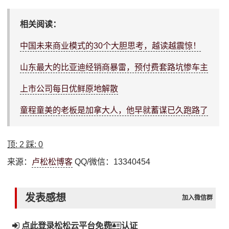
相关阅读：
中国未来商业模式的30个大胆思考，越读越震惊！
山东最大的比亚迪经销商暴雷，预付费套路坑惨车主
上市公司每日优鲜原地解散
童程童美的老板是加拿大人，他早就蓄谋已久跑路了
顶:
2
踩:
0
来源：
卢松松博客
QQ/微信：13340454
发表感想
加入微信群
点此登录松松云平台免费
认证