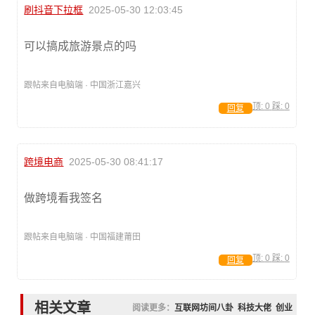
刷抖音下拉框
2025-05-30 12:03:45
可以搞成旅游景点的吗
跟帖来自电脑端 · 中国浙江嘉兴
顶:
0
踩:
0
回复
跨境电商
2025-05-30 08:41:17
做跨境看我签名
跟帖来自电脑端 · 中国福建莆田
顶:
0
踩:
0
回复
相关文章
阅读更多：
互联网坊间八卦
科技大佬
创业