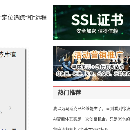
定位追踪”和“远程
热门推荐
我以为马斯克已经够能生了，直到看到徐
AI智能体其实是一次创富机会，只是99%
错过了
您应该熟知的7个基本SEO技巧