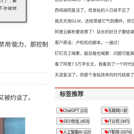
西祠胡同复活了，但发帖的人已经不见了
我天天用GLM，还经常被它气到爆炸，但它
16万亿
阿里云解析要收费了！站长的好日子要结
客户原话：卢松松的脚本，一遍过！
禁用’能力，那控制
钉钉员工喊累，副总裁也喊累：问题可能
了
看了阿里7.5万字长文，我看到了一个时代
天涯复活了，但那个发帖改命的时代结束
标签推荐
又被约谈了。
ChatGPT (13)
互联网八卦
SEO优化 (453)
IT公司 (347)
人工智能AI (22)
IT职场 (1074)