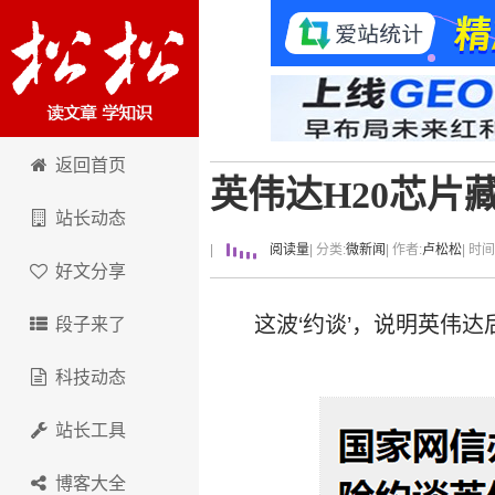
卢松松博客
返回首页
英伟达H20芯片
站长动态
|
阅读量
| 分类:
微新闻
| 作者:
卢松松
| 时
好文分享
这波‘约谈’，说明英伟
段子来了
科技动态
站长工具
博客大全