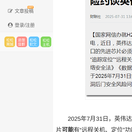
文章投稿
登录/注册
松松
进微
松松
松松
云市
信群
软文
云主
场
机
2025年7月31日，英
片
可能
有“远程关机、定位”功