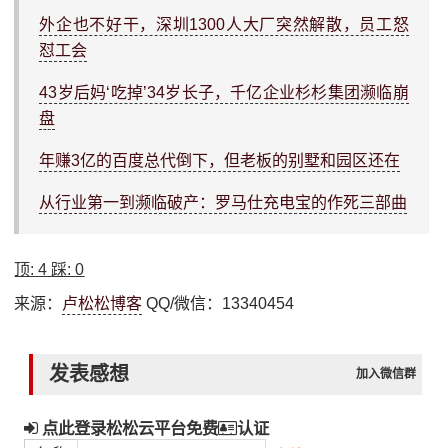
外企也不好干，深圳1300人大厂突然解散，员工怒
怼工会
43岁后妈‘吃掉’34岁长子，千亿企业杉杉集团濒临崩
盘
年赚3亿的百度总代倒下，但老板的别墅和园区还在
从行业第一到濒临破产：罗马仕充电宝的作死三部曲
顶:
4
踩:
0
来源：
卢松松博客
QQ/微信：13340454
发表感想
加入微信群
点此登录松松云平台免费
认证