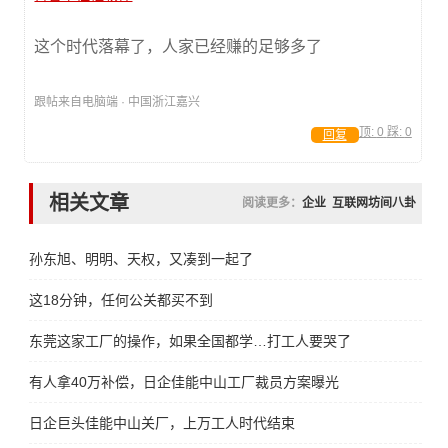
这个时代落幕了，人家已经赚的足够多了
跟帖来自电脑端 · 中国浙江嘉兴
顶:
0
踩:
0
回复
相关文章
阅读更多：
企业
互联网坊间八卦
孙东旭、明明、天权，又凑到一起了
这18分钟，任何公关都买不到
东莞这家工厂的操作，如果全国都学…打工人要哭了
有人拿40万补偿，日企佳能中山工厂裁员方案曝光
日企巨头佳能中山关厂，上万工人时代结束