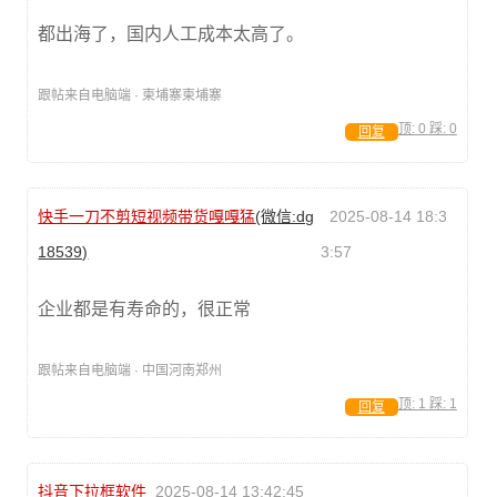
都出海了，国内人工成本太高了。
跟帖来自电脑端 · 柬埔寨柬埔寨
顶:
0
踩:
0
回复
快手一刀不剪短视频带货嘎嘎猛
(微信:dg
2025-08-14 18:3
18539)
3:57
企业都是有寿命的，很正常
跟帖来自电脑端 · 中国河南郑州
顶:
1
踩:
1
回复
抖音下拉框软件
2025-08-14 13:42:45