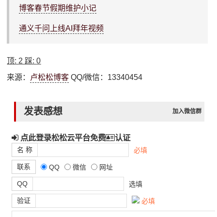
博客春节假期维护小记
通义千问上线AI拜年视频
顶:
2
踩:
0
来源：
卢松松博客
QQ/微信：13340454
发表感想
加入微信群
点此登录松松云平台免费
认证
名 称
必填
联系
QQ
微信
网址
QQ
选填
验证
必填