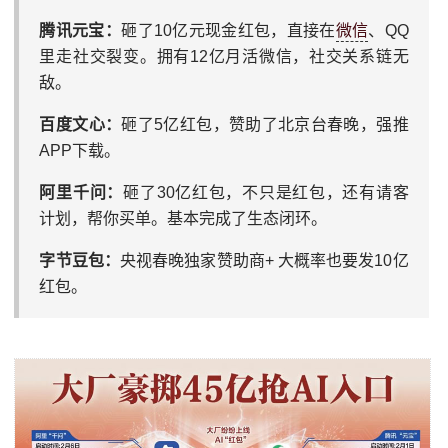
腾讯元宝：
砸了10亿元现金红包，直接在
微信
、QQ
里走社交裂变。拥有12亿月活微信，社交关系链无
敌。
百度文心：
砸了5亿红包，赞助了北京台春晚，强推
APP下载。
阿里千问：
砸了30亿红包，不只是红包，还有请客
计划，帮你买单。基本完成了生态闭环。
字节豆包：
央视春晚独家赞助商+ 大概率也要发10亿
红包。