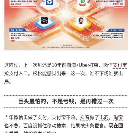
这阵仗，上一次见还是10年前滴滴+Uber打架、微信
支付宝
抢支付入口。松松能感觉出来：这一次，谁不下场谁就出
局。
巨头最怕的，不是亏钱，是再错过一次
当年微信里做了支付，支付宝不急。
抖音
做了
电商
，
淘宝
也不急。百度没抓住移动搜索，结果被头条蚕食。
现在回