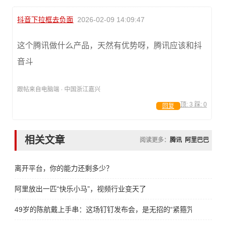
抖音下拉框去负面
2026-02-09 14:09:47
这个腾讯做什么产品，天然有优势呀，腾讯应该和抖
音斗
跟帖来自电脑端 · 中国浙江嘉兴
顶:
3
踩:
0
回复
相关文章
阅读更多：
腾讯
阿里巴巴
离开平台，你的能力还剩多少？
阿里放出一匹“快乐小马”，视频行业变天了
49岁的陈航戴上手串：这场钉钉发布会，是无招的“紧箍咒”