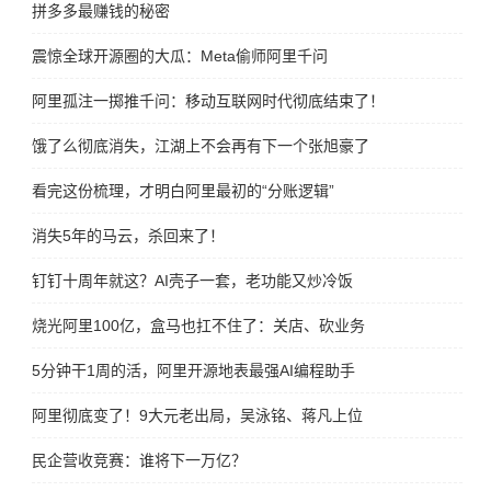
拼多多最赚钱的秘密
震惊全球开源圈的大瓜：Meta偷师阿里千问
阿里孤注一掷推千问：移动互联网时代彻底结束了！
饿了么彻底消失，江湖上不会再有下一个张旭豪了
看完这份梳理，才明白阿里最初的“分账逻辑”
消失5年的马云，杀回来了！
钉钉十周年就这？AI壳子一套，老功能又炒冷饭
烧光阿里100亿，盒马也扛不住了：关店、砍业务
5分钟干1周的活，阿里开源地表最强AI编程助手
阿里彻底变了！9大元老出局，吴泳铭、蒋凡上位
民企营收竞赛：谁将下一万亿？