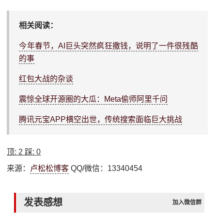
相关阅读：
今年春节，AI巨头突然疯狂撒钱，说明了一件很残酷
的事
红包大战的杂谈
震惊全球开源圈的大瓜：Meta偷师阿里千问
腾讯元宝APP横空出世，传统搜索面临巨大挑战
顶:
2
踩:
0
来源：
卢松松博客
QQ/微信：13340454
发表感想
加入微信群