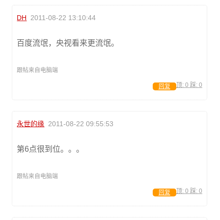
DH
2011-08-22 13:10:44
百度流氓，央视看来更流氓。
跟帖来自电脑端
顶:
0
踩:
0
回复
永世的缘
2011-08-22 09:55:53
第6点很到位。。。
跟帖来自电脑端
顶:
0
踩:
0
回复