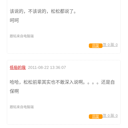
该说的，不该说的，松松都说了。
呵呵
跟帖来自电脑端
顶:
0
踩:
0
回复
低俗的我
2011-08-22 13:36:07
哈哈，松松前辈其实也不敢深入说啊。。。。还是自
保啊
跟帖来自电脑端
顶:
0
踩:
0
回复