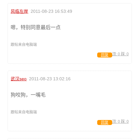
风临左岸
2011-08-23 16:53:49
嗯，特别同意最后一点
跟帖来自电脑端
顶:
0
踩:
0
回复
武汉seo
2011-08-23 13:02:16
狗咬狗，一嘴毛
跟帖来自电脑端
顶:
0
踩:
0
回复