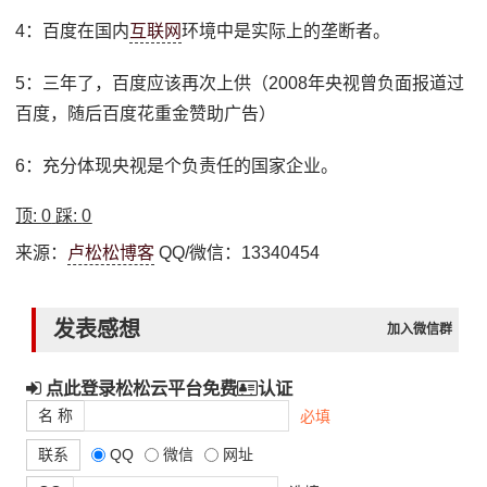
4：百度在国内
互联网
环境中是实际上的垄断者。
5：三年了，百度应该再次上供（2008年央视曾负面报道过
百度，随后百度花重金赞助广告）
6：充分体现央视是个负责任的国家企业。
顶:
0
踩:
0
来源：
卢松松博客
QQ/微信：13340454
发表感想
加入微信群
点此登录松松云平台免费
认证
名 称
必填
联系
QQ
微信
网址