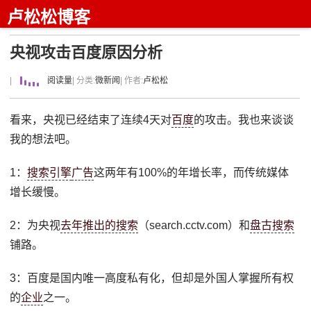
卢松松博客
央视攻击百度原因分析
|
阅读量
| 分类:
微新闻
| 作者:
卢松松
看来，央视已经结束了连续4天对
百度
的攻击。我也来谈谈
我的想法吧。
1：
搜索引擎
广告
这两年有100%的年增长率，而传统媒体
增长缓慢。
2：为央视
去年推出的搜索
（search.cctv.com）和
盘古搜索
铺路。
3：百度是国内唯一高度私有化，但却是外国人掌握所有权
的
企业
之一。