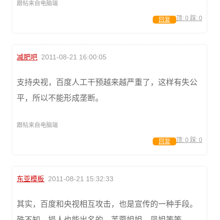
跟帖来自电脑端
顶:
0
踩:
0
回复
减肥吧
2011-08-21 16:00:05
支持央视，百度人工干预越来越严重了，这样有失公
平，所以不能形成垄断。
跟帖来自电脑端
顶:
0
踩:
0
回复
东亚模板
2011-08-21 15:32:33
其实，百度和央视相互攻击，也是宣传的一种手段。
殊不知，损人也能出名的。芙蓉姐姐。凤姐等等