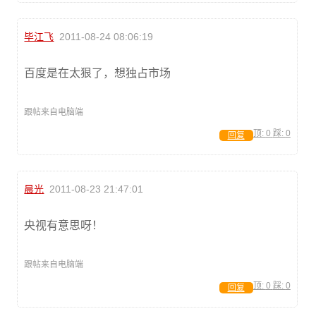
毕江飞
2011-08-24 08:06:19
百度是在太狠了，想独占市场
跟帖来自电脑端
顶:
0
踩:
0
回复
晨光
2011-08-23 21:47:01
央视有意思呀！
跟帖来自电脑端
顶:
0
踩:
0
回复