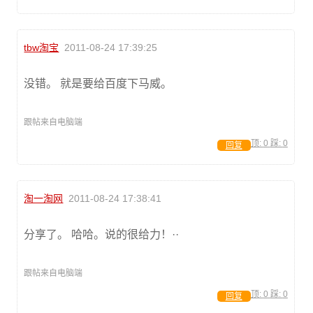
tbw淘宝
2011-08-24 17:39:25
没错。 就是要给百度下马威。
跟帖来自电脑端
顶:
0
踩:
0
回复
淘一淘网
2011-08-24 17:38:41
分享了。 哈哈。说的很给力！··
跟帖来自电脑端
顶:
0
踩:
0
回复