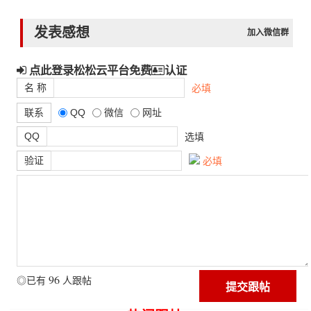
发表感想
加入微信群
点此登录松松云平台免费
认证
名 称
必填
联系
QQ
微信
网址
QQ
选填
验证
必填
96
◎已有
人跟帖