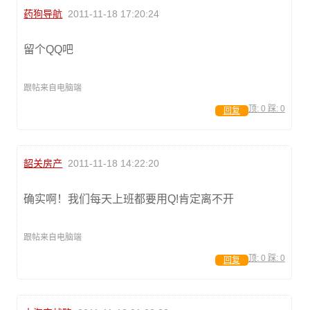
药狗导航
2011-11-18 17:20:24
留个QQ吧
跟帖来自电脑端
顶:
0
踩:
0
回复
韶关房产
2011-11-18 14:22:20
确实啊！我们每天上班都要用Q!肯定离不开
跟帖来自电脑端
顶:
0
踩:
0
回复