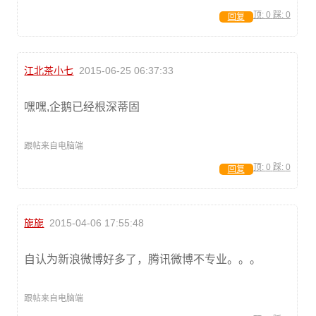
顶:
0
踩:
0
回复
江北茶小七
2015-06-25 06:37:33
嘿嘿,企鹅已经根深蒂固
跟帖来自电脑端
顶:
0
踩:
0
回复
旎旎
2015-04-06 17:55:48
自认为新浪微博好多了，腾讯微博不专业。。。
跟帖来自电脑端