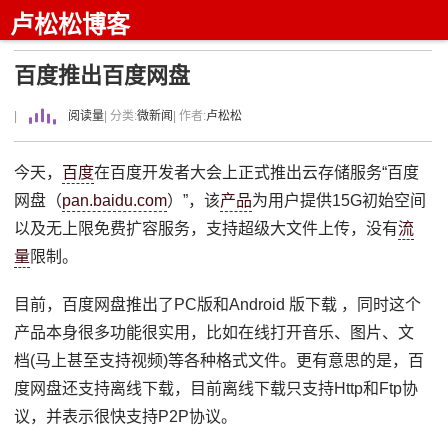
卢松松博客
百度推出百度网盘
|
阅读量
| 分类:
微新闻
| 作者:
卢松松
今天，
百度
在百度开发者大会上正式推出云存储服务“百度
网盘（
pan.baidu.com
）”，该
产品
为用户提供15G初始空间
以及无上限免费扩容服务，支持超级大文件上传，没有
流
量
限制。
目前，百度网盘推出了PC版和Android 版下载 ，同时这个
产品本身很多功能很实用，比如在线打开音乐、图片、文
档(马上甚至支持视频)等各种格式文件。更有意思的是，百
度网盘还支持离线下载，目前离线下载只支持Http和Ftp协
议，并表示很快支持P2P协议。