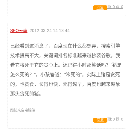
顶:
0
踩:
0
回复
SEO云南
2012-03-24 14:13:44
已经看到这消息了，百度现在什么都想弄，搜索引擎
技术提高不大，关键词排名标准越来越抄袭谷歌，我
看它将死于它的贪心上。还记得小时那笑话吗？“猪是
怎么死的？”，小孩答道：“笨死的”。实际上猪是贪死
的，也贪食，长得也快，死得越早，百度也越来越象
那头贪死的猪。
跟帖来自电脑端
顶:
0
踩:
0
回复