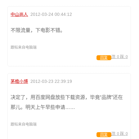
中山尚人
2012-03-24 00:44:12
不限流量，下电影不错。
跟帖来自电脑端
顶:
0
踩:
0
回复
茅檐小博
2012-03-23 22:39:19
决定了，用百度网盘放些下载资源，毕竟“品牌”还在
那儿。明天上午早些申请……
跟帖来自电脑端
顶:
0
踩:
0
回复