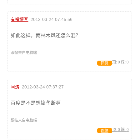
有福博客
2012-03-24 07:45:56
如此这样，雨林木风还怎么混？
跟帖来自电脑端
顶:
0
踩:
0
回复
阿涛
2012-03-24 07:37:27
百度是不是想搞垄断啊
跟帖来自电脑端
顶:
0
踩:
0
回复