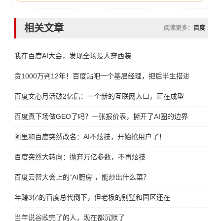
相关文章
阅读更多：
百度
我在百度AI大会，发现全场没人穿西装
贪1000万判12年！百度贴吧一个基层经理，把后半生搭进去了
百度文心月活破2亿后：一个新的互联网入口，正在成型
百度真下场做GEO了吗？一张报价表，撕开了AI圈的边界
阿里和百度突然改名：AI不炫技，开始抢用户了！
百度突然大转向：抛弃万亿参数，不再炫技
百度云智大会上的“AI厨房”，能炒出什么菜？
年赚3亿的百度总代倒下，但老板的别墅和园区还在
当年说谷歌完了的人，现在都沉默了