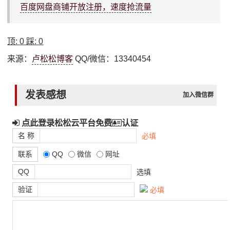
百度网盘商铺开放注册，速度抢流量
顶:
0
踩:
0
来源：
卢松松博客
QQ/微信：13340454
发表感想
加入微信群
点此登录松松云平台免费
认证
名 称
必填
联系
QQ
微信
网址
QQ
选填
验证
必填