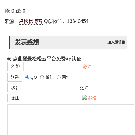
顶:
0
踩:
0
来源：
卢松松博客
QQ/微信：13340454
发表感想
加入微信群
点此登录松松云平台免费
认证
名 称
必填
联系
QQ
微信
网址
QQ
选填
验证
必填