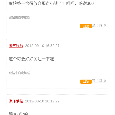
度娘终于舍得放弃那点小钱了？呵呵，感谢360
跟帖来自电脑端
顶:
0
踩:
0
回复
脚气好啦
2012-09-10 16:32:27
这个可要好好关注一下啦
跟帖来自电脑端
顶:
0
踩:
0
回复
泷泽萝拉
2012-09-10 16:12:22
跟360学的。。