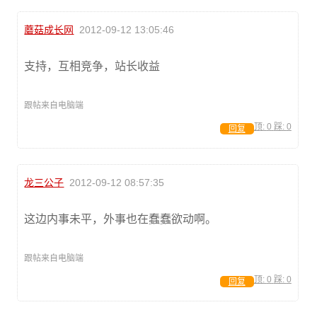
蘑菇成长网
2012-09-12 13:05:46
支持，互相竞争，站长收益
跟帖来自电脑端
顶:
0
踩:
0
回复
龙三公子
2012-09-12 08:57:35
这边内事未平，外事也在蠢蠢欲动啊。
跟帖来自电脑端
顶:
0
踩:
0
回复