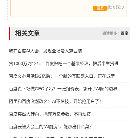
顶:
0
踩:
0
回复
相关文章
阅读更多：
百度
我在百度AI大会，发现全场没人穿西装
贪1000万判12年！百度贴吧一个基层经理，把后半生搭进去了
百度文心月活破2亿后：一个新的互联网入口，正在成型
百度真下场做GEO了吗？一张报价表，撕开了AI圈的边界
阿里和百度突然改名：AI不炫技，开始抢用户了！
百度突然大转向：抛弃万亿参数，不再炫技
百度云智大会上的“AI厨房”，能炒出什么菜？