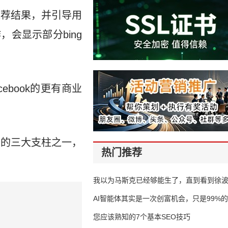
动推荐结果，并引导用
作，会显示部分bing
acebook的更有商业
统的三大支柱之一，
热门推荐
我以为马斯克已经够能生了，直到看到徐
AI智能体其实是一次创富机会，只是99%
错过了
您应该熟知的7个基本SEO技巧