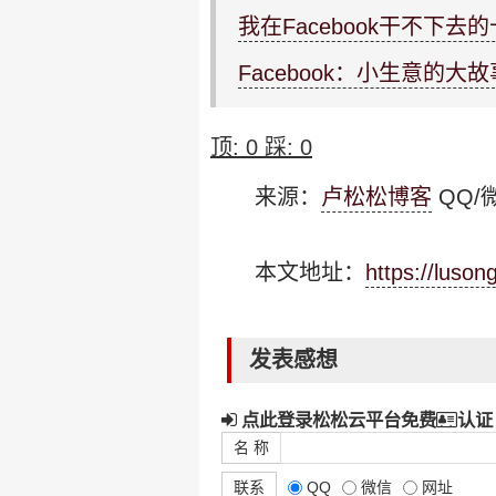
我在Facebook干不下去
Facebook：小生意的大故
顶:
0
踩:
0
来源：
卢松松博客
QQ/微
本文地址：
https://luso
发表感想
点此登录松松云平台免费
认证
名 称
联系
QQ
微信
网址