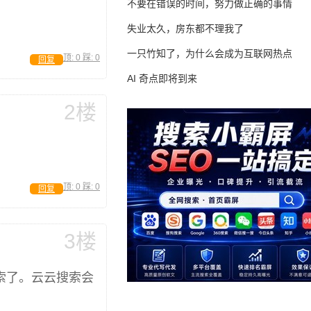
不要在错误的时间，努力做正确的事情
失业太久，房东都不理我了
一只竹知了，为什么会成为互联网热点
顶:
0
踩:
0
回复
AI 奇点即将到来
2楼
顶:
0
踩:
0
回复
3楼
搜索了。云云搜索会