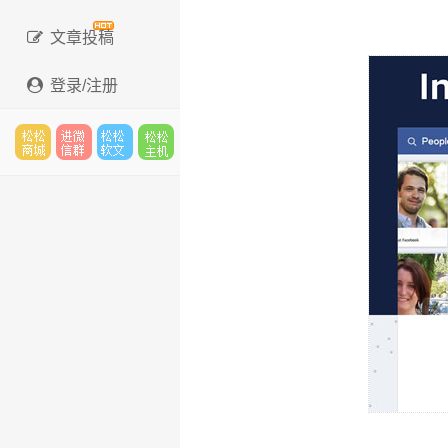
文章投稿
登录/注册
松松
进微
松松
松松
云市
信群
软文
云主
场
机