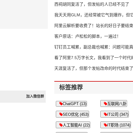
西祠胡同复活了，但发帖的人已经不见了
我天天用GLM，还经常被它气到爆炸，但它
16万亿
阿里云解析要收费了！站长的好日子要结
客户原话：卢松松的脚本，一遍过！
钉钉员工喊累，副总裁也喊累：问题可能
了
看了阿里7.5万字长文，我看到了一个时代
天涯复活了，但那个发帖改命的时代结束
标签推荐
加入微信群
ChatGPT (13)
互联网八卦
SEO优化 (453)
IT公司 (347)
人工智能AI (22)
IT职场 (1074)