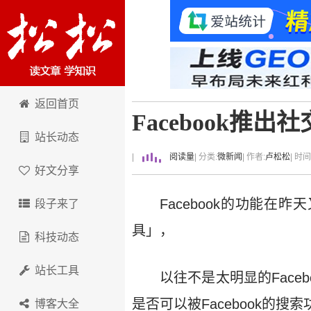
卢松松博客
返回首页
Facebook推
站长动态
|
阅读量
| 分类:
微新闻
| 作者:
卢松松
| 时
好文分享
Facebook的功能在昨天
段子来了
具」，
科技动态
站长工具
以往不是太明显的Faceb
是否可以被Facebook的搜
博客大全