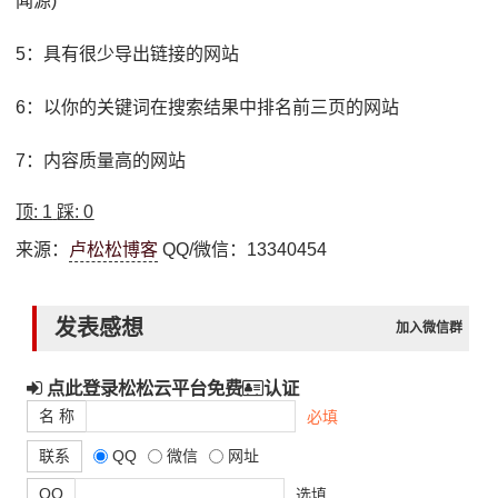
闻源)
5：具有很少导出链接的网站
6：以你的关键词在搜索结果中排名前三页的网站
7：内容质量高的网站
顶:
1
踩:
0
来源：
卢松松博客
QQ/微信：13340454
发表感想
加入微信群
点此登录松松云平台免费
认证
名 称
必填
联系
QQ
微信
网址
QQ
选填