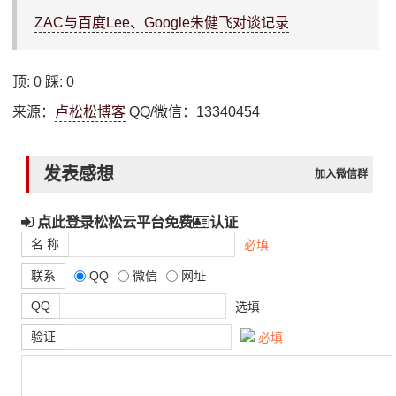
ZAC与百度Lee、Google朱健飞对谈记录
顶:
0
踩:
0
来源：
卢松松博客
QQ/微信：13340454
发表感想
加入微信群
点此登录松松云平台免费
认证
名 称
必填
联系
QQ
微信
网址
QQ
选填
验证
必填