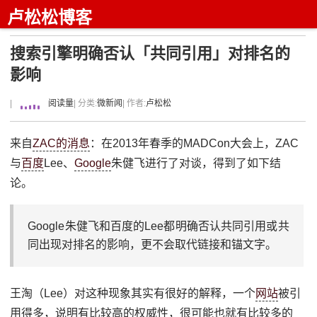
卢松松博客
搜索引擎明确否认「共同引用」对排名的
影响
|
阅读量
| 分类:
微新闻
| 作者:
卢松松
来自
ZAC的消息
：在2013年春季的MADCon大会上，ZAC
与
百度
Lee、
Google
朱健飞进行了对谈，得到了如下结
论。
Google朱健飞和百度的Lee都明确否认共同引用或共
同出现对排名的影响，更不会取代链接和锚文字。
王淘（Lee）对这种现象其实有很好的解释，一个
网站
被引
用得多，说明有比较高的权威性，很可能也就有比较多的