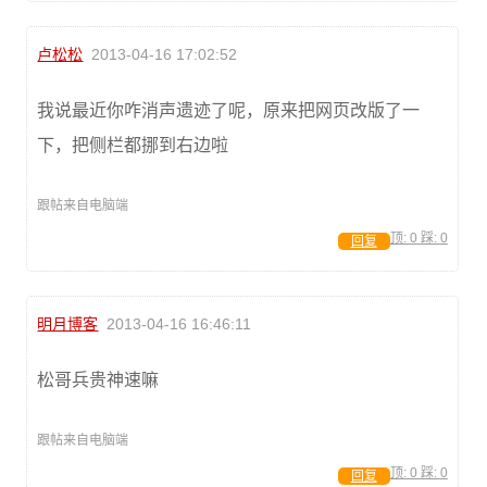
卢松松
2013-04-16 17:02:52
我说最近你咋消声遗迹了呢，原来把网页改版了一
下，把侧栏都挪到右边啦
跟帖来自电脑端
顶:
0
踩:
0
回复
明月博客
2013-04-16 16:46:11
松哥兵贵神速嘛
跟帖来自电脑端
顶:
0
踩:
0
回复