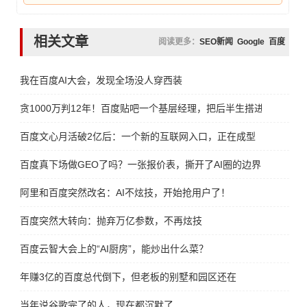
相关文章
阅读更多：
SEO新闻
Google
百度
我在百度AI大会，发现全场没人穿西装
贪1000万判12年！百度贴吧一个基层经理，把后半生搭进去了
百度文心月活破2亿后：一个新的互联网入口，正在成型
百度真下场做GEO了吗？一张报价表，撕开了AI圈的边界
阿里和百度突然改名：AI不炫技，开始抢用户了！
百度突然大转向：抛弃万亿参数，不再炫技
百度云智大会上的“AI厨房”，能炒出什么菜？
年赚3亿的百度总代倒下，但老板的别墅和园区还在
当年说谷歌完了的人，现在都沉默了