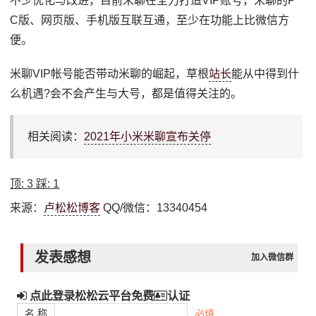
不少优化与改进，目前米聊在全力打造VIP账号，米聊的P
C版、网页版、手机版互联互通，至少在功能上比微信方
便。
米聊VIP帐号能否带动米聊的崛起，草根
站长
能从中得到什
么机遇?会不会产生与大号，都是值得关注的。
相关阅读：
2021年小米米聊宣布关停
顶:
3
踩:
1
来源：
卢松松博客
QQ/微信：13340454
发表感想
加入微信群
点此登录松松云平台免费
认证
名 称
必填