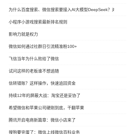
为什么百度搜索、微信搜索要接入AI大模型DeepSeek？对谁更有好
小程序小游戏搜索最新排名规则
影响力就是权力
微信如何通过社群日引流精准粉100+
飞信当年为什么败给了微信
试问这样的老板谁不想追随
信转错账？这样操作，快速追回资金
持续12年的屏蔽大战：淘宝还是妥协了
希望微信和苹果公司硬刚到底，干翻苹果
腾讯开启电商新篇章：微信小店来了
搜狗要完蛋了：微信上线微信百科业务