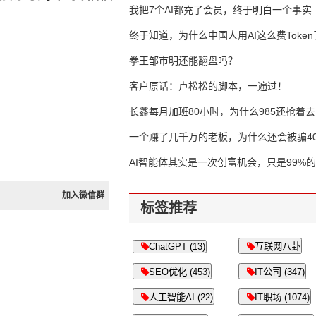
我把7个AI都充了会员，终于明白一个事实
终于知道，为什么中国人用AI这么费Token
拳王邹市明还能翻盘吗？
客户原话：卢松松的脚本，一遍过！
长鑫每月加班80小时，为什么985还抢着去
一个赚了几千万的老板，为什么还会被骗40
万？
AI智能体其实是一次创富机会，只是99%
错过了
加入微信群
标签推荐
ChatGPT (13)
互联网八卦
SEO优化 (453)
IT公司 (347)
人工智能AI (22)
IT职场 (1074)