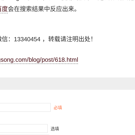
百度
会在搜索结果中反应出来。
信：13340454
，转载请注明出处！
ngsong.com/blog/post/618.html
必填
选填