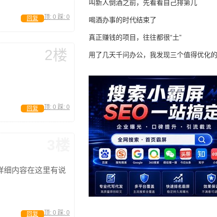
叫新人倒酒之前，先看看自己排第几
顶:
0
踩:
0
回复
喝酒办事的时代结束了
真正赚钱的项目，往往都很“土”
2楼
用了几天千问办公，我发现三个值得优化
顶:
0
踩:
0
回复
3楼
详细内容在这里有说
顶:
0
踩:
0
回复