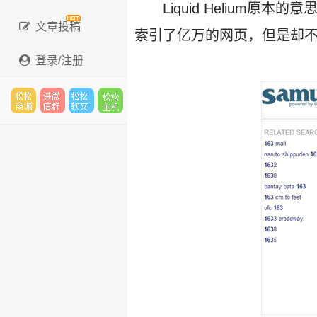
Liquid Helium原本的
文章投稿
索引了亿万的网页，但是却不懂这
登录/注册
松松
进微
松松
松松
云市
信群
软文
云主
场
机