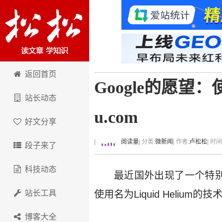
卢松松博客
返回首页
Google的愿望：使
站长动态
u.com
好文分享
|
阅读量
| 分类:
微新闻
| 作者:
卢松松
| 时
段子来了
科技动态
最近国外出现了一个特
站长工具
使用名为Liquid Helium
博客大全