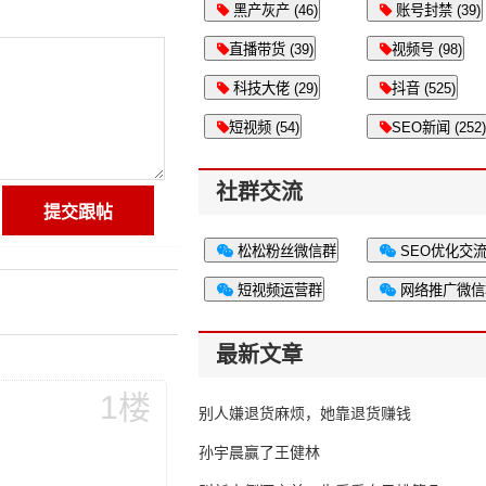
黑产灰产 (46)
账号封禁 (39)
直播带货 (39)
视频号 (98)
科技大佬 (29)
抖音 (525)
短视频 (54)
SEO新闻 (252)
社群交流
松松粉丝微信群
SEO优化交
短视频运营群
网络推广微信
最新文章
1楼
别人嫌退货麻烦，她靠退货赚钱
孙宇晨赢了王健林