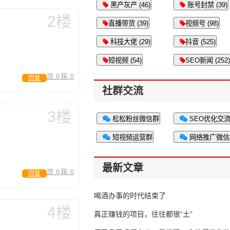
黑产灰产 (46)
账号封禁 (39)
2楼
直播带货 (39)
视频号 (98)
科技大佬 (29)
抖音 (525)
短视频 (54)
SEO新闻 (252)
顶:
0
踩:
0
回复
社群交流
3楼
松松粉丝微信群
SEO优化交
短视频运营群
网络推广微信
最新文章
顶:
0
踩:
0
回复
喝酒办事的时代结束了
4楼
真正赚钱的项目，往往都很“土”