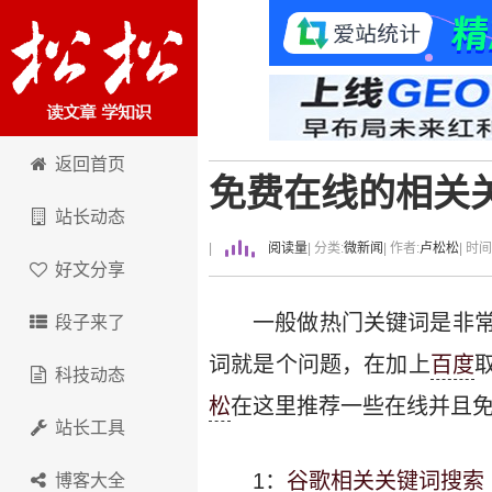
卢松松博客
返回首页
免费在线的相关
站长动态
|
阅读量
| 分类:
微新闻
| 作者:
卢松松
| 时
好文分享
一般做热门关键词是非
段子来了
词就是个问题，在加上
百度
科技动态
松
在这里推荐一些在线并且
站长工具
1：
谷歌相关关键词搜索
博客大全