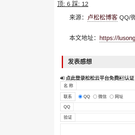
顶:
6
踩:
12
来源：
卢松松博客
QQ/微
本文地址：
https://luso
发表感想
点此登录松松云平台免费
认证
名 称
联系
QQ
微信
网址
QQ
验证