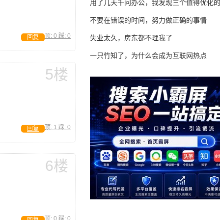
用了几天千问办公，我发现三个值得优化
不要在错误的时间，努力做正确的事情
顶:
0
踩:
0
回复
失业太久，房东都不理我了
一只竹知了，为什么会成为互联网热点
5楼
顶:
1
踩:
0
回复
6楼
顶:
0
踩:
0