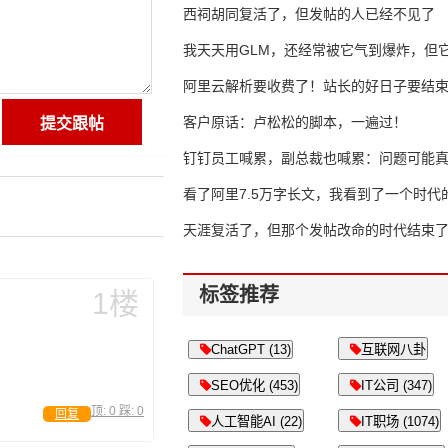
西祠胡同复活了，但发帖的人已经不见了
我天天用GLM，还经常被它气到爆炸，但它
16万亿
阿里云解析要收费了！站长的好日子要结
客户原话：卢松松的脚本，一遍过！
钉钉员工喊累，副总裁也喊累：问题可能
了
看了阿里7.5万字长文，我看到了一个时代
天涯复活了，但那个发帖改命的时代结束
标签推荐
1楼
ChatGPT (13)
互联网八卦
SEO优化 (453)
IT公司 (347)
顶:
0
踩:
0
回复
人工智能AI (22)
IT职场 (1074)