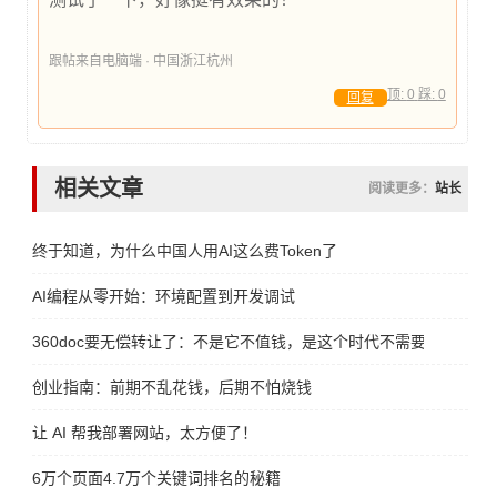
跟帖来自电脑端 · 中国浙江杭州
顶:
0
踩:
0
回复
相关文章
阅读更多：
站长
终于知道，为什么中国人用AI这么费Token了
AI编程从零开始：环境配置到开发调试
360doc要无偿转让了：不是它不值钱，是这个时代不需要它了
创业指南：前期不乱花钱，后期不怕烧钱
让 AI 帮我部署网站，太方便了！
6万个页面4.7万个关键词排名的秘籍