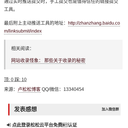
通过实时推送提交时，手工提交也是值得信任的链接提交
工具。
最后附上主动推送工具的地址：
http://zhanzhang.baidu.co
m/linksubmit/index
相关阅读：
网站收录怪象： 那些关于收录的秘密
顶:
0
踩:
10
来源：
卢松松博客
QQ/微信：13340454
发表感想
加入微信群
点此登录松松云平台免费
认证