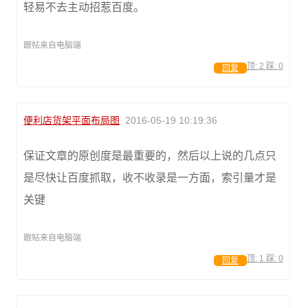
轻易不去主动招惹百度。
跟帖来自电脑端
顶:
2
踩:
0
回复
便利店货架平面布局图
2016-05-19 10:19:36
保证文章的原创度是最重要的，然后以上说的几点只
是尽快让百度抓取，收不收录是一方面，索引量才是
关键
跟帖来自电脑端
顶:
1
踩:
0
回复