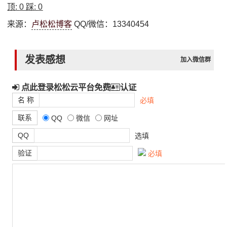
顶:
0
踩:
0
来源：
卢松松博客
QQ/微信：13340454
发表感想
加入微信群
点此登录松松云平台免费
认证
名 称
必填
联系
QQ
微信
网址
QQ
选填
验证
必填