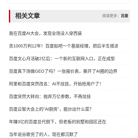
相关文章
阅读更多：
百度
我在百度AI大会，发现全场没人穿西装
贪1000万判12年！百度贴吧一个基层经理，把后半生搭进去了
百度文心月活破2亿后：一个新的互联网入口，正在成型
百度真下场做GEO了吗？一张报价表，撕开了AI圈的边界
阿里和百度突然改名：AI不炫技，开始抢用户了！
百度突然大转向：抛弃万亿参数，不再炫技
百度云智大会上的“AI厨房”，能炒出什么菜？
年赚3亿的百度总代倒下，但老板的别墅和园区还在
当年说谷歌完了的人，现在都沉默了