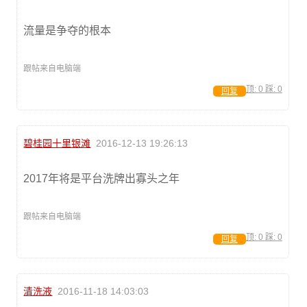
流量是争夺的根本
跟帖来自电脑端
顶:
0
踩:
0
回复
碧桂园十里银滩
2016-12-13 19:26:13
2017年将是平台洗牌出寡头之年
跟帖来自电脑端
顶:
0
踩:
0
回复
清洗液
2016-11-18 14:03:03