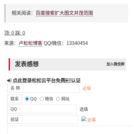
相关阅读：
百度搜索扩大图文并茂范围
顶:
0
踩:
0
来源：
卢松松博客
QQ/微信：13340454
发表感想
加入微信群
点此登录松松云平台免费
认证
名 称
必填
联系
QQ
微信
网址
QQ
选填
验证
必填