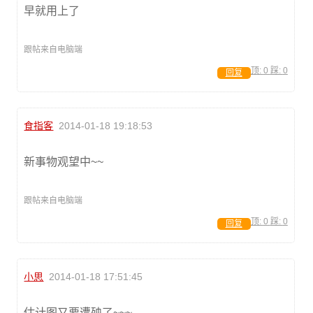
早就用上了
跟帖来自电脑端
顶:
0
踩:
0
回复
食指客
2014-01-18 19:18:53
新事物观望中~~
跟帖来自电脑端
顶:
0
踩:
0
回复
小思
2014-01-18 17:51:45
估计图又要遭殃了~~~