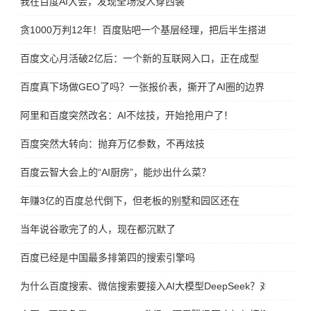
我在百度AI大会，发现全场没人穿西装
贪1000万判12年！百度贴吧一个基层经理，把后半生搭进去了
百度文心月活破2亿后：一个新的互联网入口，正在成型
百度真下场做GEO了吗？一张报价表，撕开了AI圈的边界
阿里和百度突然改名：AI不炫技，开始抢用户了！
百度突然大转向：抛弃万亿参数，不再炫技
百度云智大会上的“AI厨房”，能炒出什么菜？
年赚3亿的百度总代倒下，但老板的别墅和园区还在
当年说谷歌完了的人，现在都沉默了
百度已经是中国最多排第四的搜索引擎吗
为什么百度搜索、微信搜索要接入AI大模型DeepSeek？对谁更有好