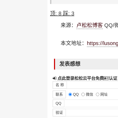
顶:
8
踩:
3
来源：
卢松松博客
QQ/微
本文地址：
https://luso
发表感想
点此登录松松云平台免费
认证
名 称
联系
QQ
微信
网址
QQ
验证