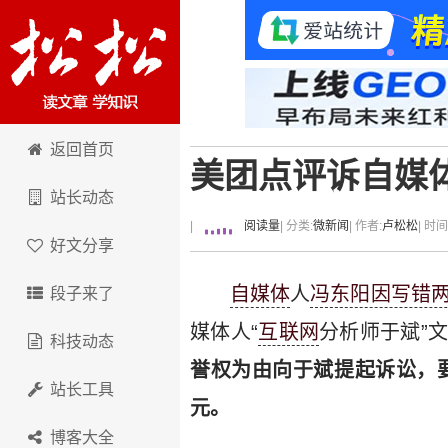
卢松松博客
返回首页
美团点评诉自媒体
站长动态
|
阅读量
| 分类:
微新闻
| 作者:
卢松松
| 时
好文分享
自媒体
人
冯东阳因写错两
段子来了
媒体人“
互联网
分析师于斌”
科技动态
誉权为由向于斌提起诉讼，要
站长工具
元。
博客大全