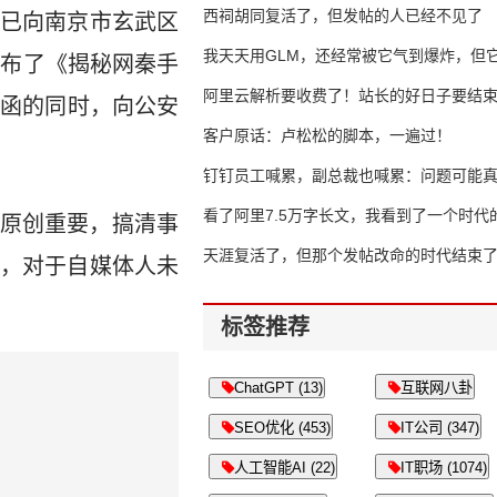
西祠胡同复活了，但发帖的人已经不见了
已向南京市玄武区
我天天用GLM，还经常被它气到爆炸，但它
发布了《揭秘网秦手
16万亿
阿里云解析要收费了！站长的好日子要结
师函的同时，向公安
客户原话：卢松松的脚本，一遍过！
钉钉员工喊累，副总裁也喊累：问题可能
了
看了阿里7.5万字长文，我看到了一个时代
原创重要，搞清事
天涯复活了，但那个发帖改命的时代结束
，对于自媒体人未
标签推荐
ChatGPT (13)
互联网八卦
SEO优化 (453)
IT公司 (347)
人工智能AI (22)
IT职场 (1074)