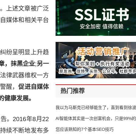
。上述文章被广泛
自媒体和相关平台
纠纷呈明显上升趋
章，抹黑企业
;
另一
法律武器维权一方
警醒，
促进自媒体
热门推荐
的健康发展。
我以为马斯克已经够能生了，直到看到徐
2016年8月22
AI智能体其实是一次创富机会，只是99%
错过了
您应该熟知的7个基本SEO技巧
上持续不断地发布多