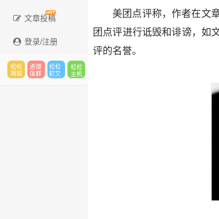
美团点评称，作者在文
文章投稿
团点评进行诋毁和诽谤，如
登录/注册
评的名誉。
松松
进微
松松
松松
云市
信群
软文
云主
场
机