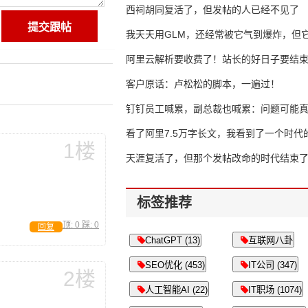
西祠胡同复活了，但发帖的人已经不见了
我天天用GLM，还经常被它气到爆炸，但它
16万亿
阿里云解析要收费了！站长的好日子要结
客户原话：卢松松的脚本，一遍过！
钉钉员工喊累，副总裁也喊累：问题可能
了
看了阿里7.5万字长文，我看到了一个时代
1楼
天涯复活了，但那个发帖改命的时代结束
标签推荐
顶:
0
踩:
0
回复
ChatGPT (13)
互联网八卦
SEO优化 (453)
IT公司 (347)
2楼
人工智能AI (22)
IT职场 (1074)