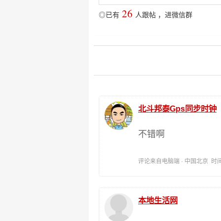
26
◎已有
人跟帖
，
进微信群
北斗邦泰Gps同步时钟
不错啊
评论来自电脑端 · 中国北京 时间:202
本地生活网