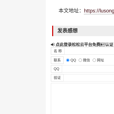
本文地址：
https://luso
发表感想
点此登录松松云平台免费
认证
名 称
联系
QQ
微信
网址
QQ
验证