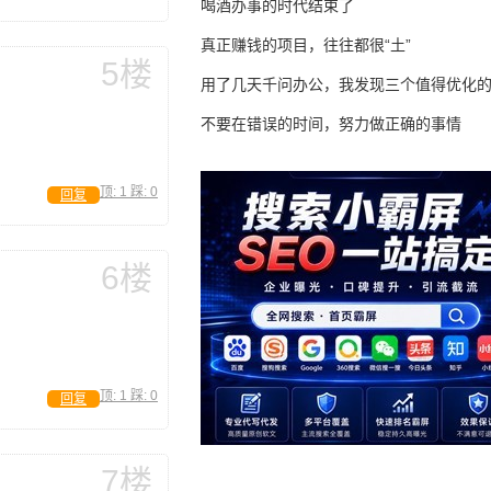
喝酒办事的时代结束了
真正赚钱的项目，往往都很“土”
5楼
用了几天千问办公，我发现三个值得优化
不要在错误的时间，努力做正确的事情
顶:
1
踩:
0
回复
6楼
顶:
1
踩:
0
回复
7楼