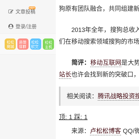
狗原有团队融合，共同组建
文章投稿
登录/注册
2013年全年，搜狗总
们在移动搜索领域搜狗的市
松松
进微
松松
松松
简评：
移动互联网
是大
站长
也许会找到新的突破口，
云市
信群
软文
云主
相关阅读：
腾讯战略投资
场
机
顶:
1
踩:
1
来源：
卢松松博客
QQ/微