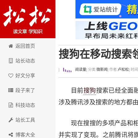
卢松松博客
返回首页
搜狗在移动搜索
站长动态
|
阅读量
| 分类:
微新闻
| 作者:
卢松松
| 时
好文分享
目前
搜狗
搜索已经全面
段子来了
涉及腾讯涉及搜索的地方都
科技动态
站长工具
现在搜搜的多项产品和
并实现了变现。之前腾讯将
博客大全