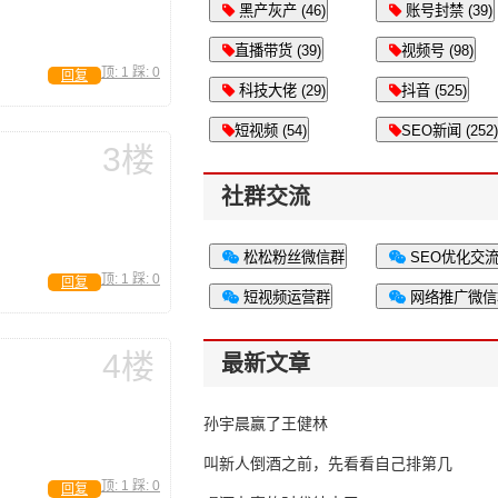
黑产灰产 (46)
账号封禁 (39)
直播带货 (39)
视频号 (98)
顶:
1
踩:
0
回复
科技大佬 (29)
抖音 (525)
短视频 (54)
SEO新闻 (252)
3楼
社群交流
松松粉丝微信群
SEO优化交
顶:
1
踩:
0
回复
短视频运营群
网络推广微信
4楼
最新文章
孙宇晨赢了王健林
叫新人倒酒之前，先看看自己排第几
顶:
1
踩:
0
回复