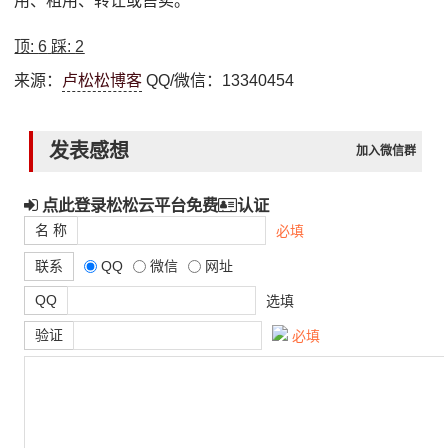
用、租用、转让或售卖。
顶:
6
踩:
2
来源：
卢松松博客
QQ/微信：13340454
发表感想
加入微信群
点此登录松松云平台免费
认证
名 称
必填
联系
QQ
微信
网址
QQ
选填
验证
必填