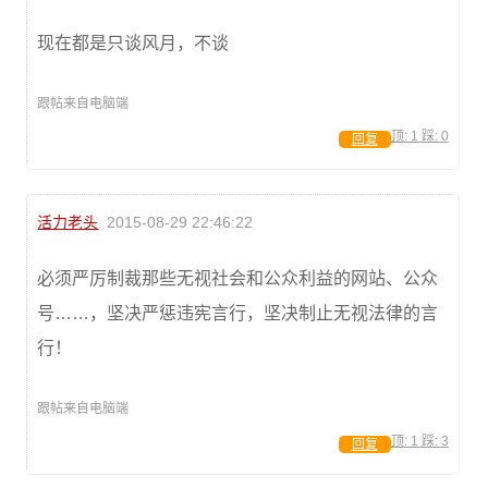
现在都是只谈风月，不谈
跟帖来自电脑端
顶:
1
踩:
0
回复
活力老头
2015-08-29 22:46:22
必须严厉制裁那些无视社会和公众利益的网站、公众
号……，坚决严惩违宪言行，坚决制止无视法律的言
行！
跟帖来自电脑端
顶:
1
踩:
3
回复