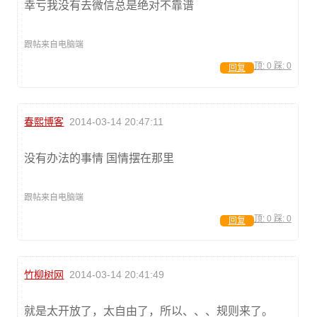
幸亏我没有去微信总是绝对不靠谱
跟帖来自电脑端
顶:
0
踩:
0
回复
春熙博客
2014-03-14 20:47:11
没有办法的事情 国情摆在那里
跟帖来自电脑端
顶:
0
踩:
0
回复
竹柳树网
2014-03-14 20:41:49
就是太开放了，太自由了，所以、、、规则来了。