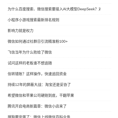
为什么百度搜索、微信搜索要接入AI大模型DeepSeek？对谁更有好
小程序小游戏搜索最新排名规则
影响力就是权力
微信如何通过社群日引流精准粉100+
飞信当年为什么败给了微信
试问这样的老板谁不想追随
信转错账？这样操作，快速追回资金
持续12年的屏蔽大战：淘宝还是妥协了
希望微信和苹果公司硬刚到底，干翻苹果
腾讯开启电商新篇章：微信小店来了
搜狗要完蛋了：微信上线微信百科业务