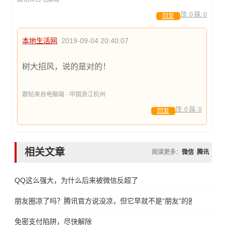
顶:
0
踩:
0
回复
本地生活网
2019-09-04 20:40:07
树大招风，说的是对的！
跟帖来自电脑端 · 中国浙江杭州
顶:
0
踩:
0
回复
相关文章
阅读更多：
微信
腾讯
QQ这么强大，为什么后来被微信反超了
朋友圈凉了吗？腾讯官方说没凉，但它早就不是“朋友”的圈了
免密支付陷阱，尽快解除