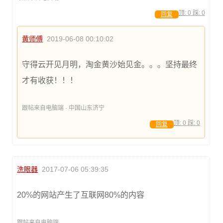
顶:
0
踩:
0
回复
黄师傅
2019-06-08 00:10:02
守得云开见月明，淘金黄沙始见金。。。坚持最终
才有收获！！！
跟帖来自电脑端 · 中国山东济宁
顶:
0
踩:
0
回复
洗眼器
2017-07-06 05:39:35
20%的网站产生了互联网80%的内容
跟帖来自电脑端