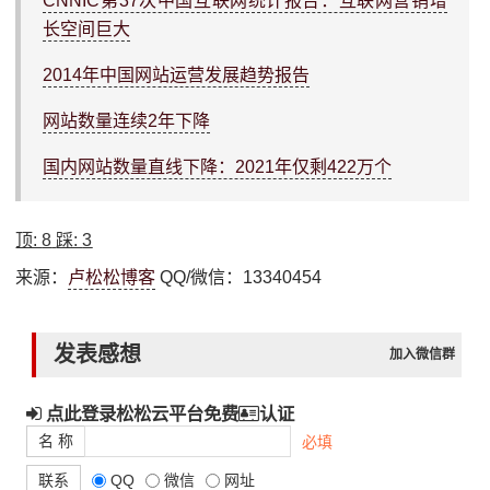
CNNIC第37次中国互联网统计报告：互联网营销增
长空间巨大
2014年中国网站运营发展趋势报告
网站数量连续2年下降
国内网站数量直线下降：2021年仅剩422万个
顶:
8
踩:
3
来源：
卢松松博客
QQ/微信：13340454
发表感想
加入微信群
点此登录松松云平台免费
认证
名 称
必填
联系
QQ
微信
网址