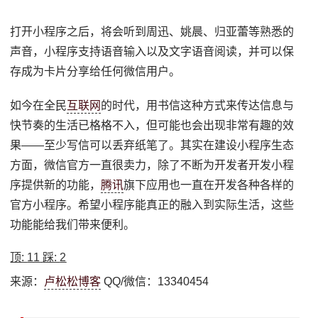
打开小程序之后，将会听到周迅、姚晨、归亚蕾等熟悉的
声音，小程序支持语音输入以及文字语音阅读，并可以保
存成为卡片分享给任何微信用户。
如今在全民
互联网
的时代，用书信这种方式来传达信息与
快节奏的生活已格格不入，但可能也会出现非常有趣的效
果——至少写信可以丢弃纸笔了。其实在建设小程序生态
方面，微信官方一直很卖力，除了不断为开发者开发小程
序提供新的功能，
腾讯
旗下应用也一直在开发各种各样的
官方小程序。希望小程序能真正的融入到实际生活，这些
功能能给我们带来便利。
顶:
11
踩:
2
来源：
卢松松博客
QQ/微信：13340454