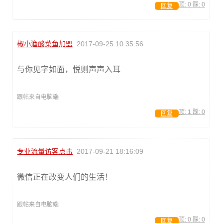
顶:
0
踩:
0
回复
椒小渔酸菜鱼加盟
2017-09-25 10:35:56
与你见字如面，悦则声声入耳
跟帖来自电脑端
顶:
1
踩:
0
回复
专业流量访客点击
2017-09-21 18:16:09
微信正在改变人们的生活！
跟帖来自电脑端
顶:
0
踩:
0
回复