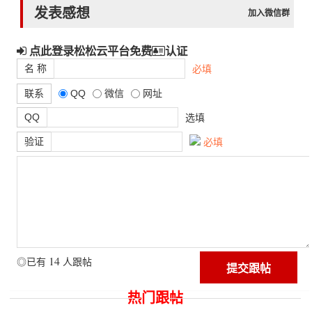
发表感想
加入微信群
点此登录松松云平台免费
认证
名 称
必填
联系
QQ
微信
网址
QQ
选填
验证
必填
14
◎已有
人跟帖
热门跟帖