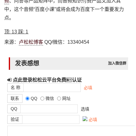
频
、问答等产品矩阵中，而音频知识付费产品又加入其
中，这个音频“百度小课”或将会成为百度下一个重要发力
点。
顶:
13
踩:
1
来源：
卢松松博客
QQ/微信：13340454
发表感想
加入微信群
点此登录松松云平台免费
认证
名 称
必填
联系
QQ
微信
网址
QQ
选填
验证
必填