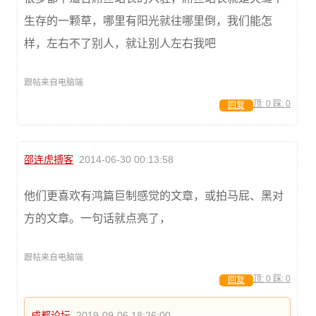
生存的一颗草，哪里有阳光就往哪里倒，我们能怎
样，左右不了别人，就让别人左右我吧
跟帖来自电脑端
顶:
0
踩:
0
回复
邵连虎搏客
2014-06-30 00:13:58
他们更喜欢有鸿篇巨制感觉的文章，或拍马屁、黑对
方的文章。一句话就点亮了，
跟帖来自电脑端
顶:
0
踩:
0
回复
成都论坛
2019-09-06 18:26:00