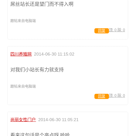
屌丝站长还是望门而不得入啊
跟帖来自电脑端
顶:
0
踩:
0
回复
四川养殖网
2014-06-30 11:15:02
对我们小站长有力就支持
跟帖来自电脑端
顶:
0
踩:
0
回复
尚丽女性门户
2014-06-30 11:05:21
看来这句话是个亮点呀 哈哈