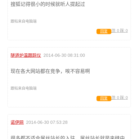
搜狐记得很小的时候就听人提起过
跟帖来自电脑端
顶:
0
踩:
0
回复
隧道炉温跟踪仪
2014-06-30 08:31:00
现在各大网站都在竞争，唉不容易啊
跟帖来自电脑端
顶:
0
踩:
0
回复
诺伊网
2014-06-30 07:53:28
很多都不适合屌丝站长的入驻，屌丝站长就是夹缝中