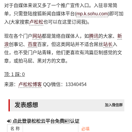
对于自媒体来说又多了一个推广宣传入口。入驻非常简
单，只需登陆搜狐新闻自媒体平台(
mp.k.sohu.com
)即可加
入(大家搜索
卢松松
也可以在这里订阅我)。
现在各个门户
网站
都是笼络自媒体人，如
腾讯
的大家、
新
浪
创事记、
百度
百家，但这类网站并不适合屌丝
站长
入
住，也不受门户站青睐，他们更喜欢有鸿篇巨制感觉的文
章，或拍马屁、黑对方的文章。
顶:
1
踩:
0
来源：
卢松松博客
QQ/微信：13340454
发表感想
加入微信群
点此登录松松云平台免费
认证
名 称
必填