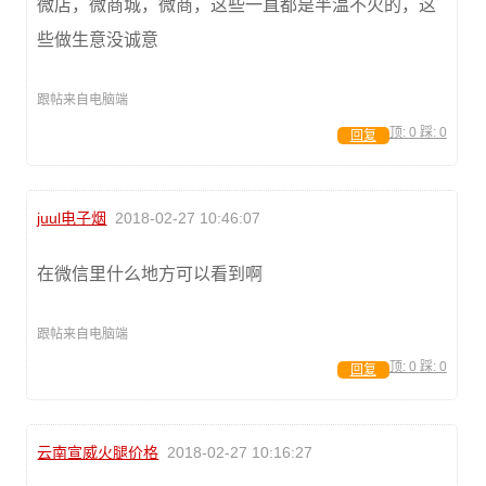
微店，微商城，微商，这些一直都是半温不火的，这
些做生意没诚意
跟帖来自电脑端
顶:
0
踩:
0
回复
juul电子烟
2018-02-27 10:46:07
在微信里什么地方可以看到啊
跟帖来自电脑端
顶:
0
踩:
0
回复
云南宣威火腿价格
2018-02-27 10:16:27