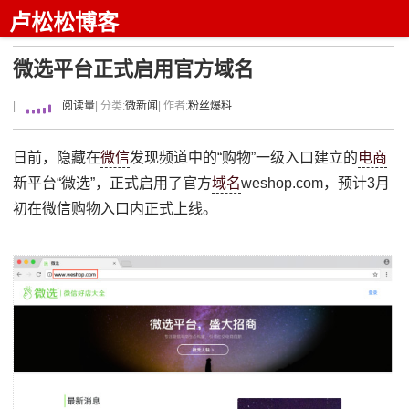
卢松松博客
微选平台正式启用官方域名
|
阅读量
| 分类:
微新闻
| 作者:
粉丝爆料
日前，隐藏在
微信
发现频道中的“购物”一级入口建立的
电商
新平台“微选”，正式启用了官方
域名
weshop.com，预计3月
初在微信购物入口内正式上线。