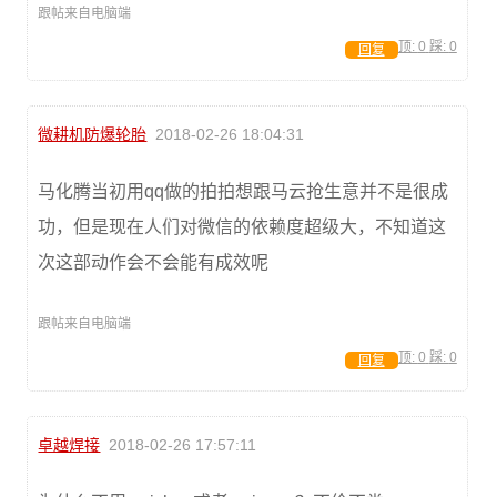
跟帖来自电脑端
顶:
0
踩:
0
回复
微耕机防爆轮胎
2018-02-26 18:04:31
马化腾当初用qq做的拍拍想跟马云抢生意并不是很成
功，但是现在人们对微信的依赖度超级大，不知道这
次这部动作会不会能有成效呢
跟帖来自电脑端
顶:
0
踩:
0
回复
卓越焊接
2018-02-26 17:57:11