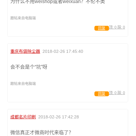
为什么不用weishop或者weixuan？不伦不类
跟帖来自电脑端
顶:
0
踩:
0
回复
重庆布袋除尘器
2018-02-26 17:45:40
会不会是个“坑”呀
跟帖来自电脑端
顶:
0
踩:
0
回复
成都名片印刷
2018-02-26 17:42:28
微信真正才微商时代来临了？