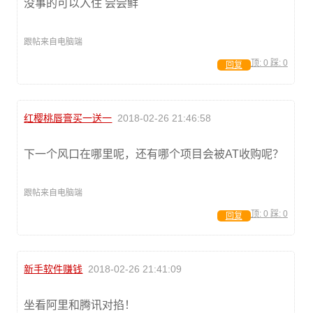
没事的可以入住 尝尝鲜
跟帖来自电脑端
顶:
0
踩:
0
回复
红樱桃唇膏买一送一
2018-02-26 21:46:58
下一个风口在哪里呢，还有哪个项目会被AT收购呢？
跟帖来自电脑端
顶:
0
踩:
0
回复
新手软件赚钱
2018-02-26 21:41:09
坐看阿里和腾讯对掐！