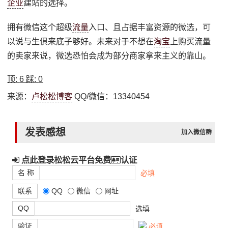
企业
建站的选择。
拥有微信这个超级
流量
入口、且占据丰富资源的微选，可
以说与生俱来底子够好。未来对于不想在
淘宝
上购买流量
的卖家来说，微选恐怕会成为部分商家拿来主义的靠山。
顶:
6
踩:
0
来源：
卢松松博客
QQ/微信：13340454
发表感想
加入微信群
点此登录松松云平台免费
认证
名 称
必填
联系
QQ
微信
网址
QQ
选填
验证
必填