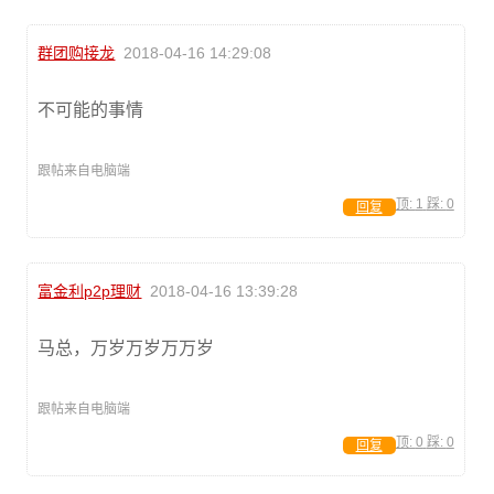
群团购接龙
2018-04-16 14:29:08
不可能的事情
跟帖来自电脑端
顶:
1
踩:
0
回复
富金利p2p理财
2018-04-16 13:39:28
马总，万岁万岁万万岁
跟帖来自电脑端
顶:
0
踩:
0
回复