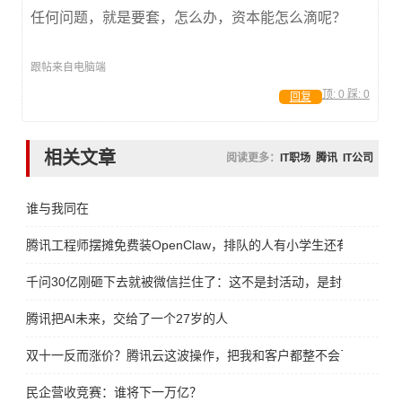
任何问题，就是要套，怎么办，资本能怎么滴呢？
跟帖来自电脑端
顶:
0
踩:
0
回复
相关文章
阅读更多：
IT职场
腾讯
IT公司
谁与我同在
腾讯工程师摆摊免费装OpenClaw，排队的人有小学生还有大妈
千问30亿刚砸下去就被微信拦住了：这不是封活动，是封未来
腾讯把AI未来，交给了一个27岁的人
双十一反而涨价？腾讯云这波操作，把我和客户都整不会了
民企营收竞赛：谁将下一万亿？