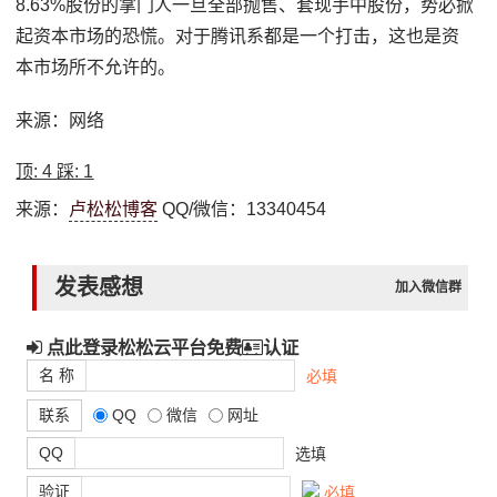
8.63%股份的掌门人一旦全部抛售、套现手中股份，势必掀
起资本市场的恐慌。对于腾讯系都是一个打击，这也是资
本市场所不允许的。
来源：网络
顶:
4
踩:
1
来源：
卢松松博客
QQ/微信：13340454
发表感想
加入微信群
点此登录松松云平台免费
认证
名 称
必填
联系
QQ
微信
网址
QQ
选填
验证
必填