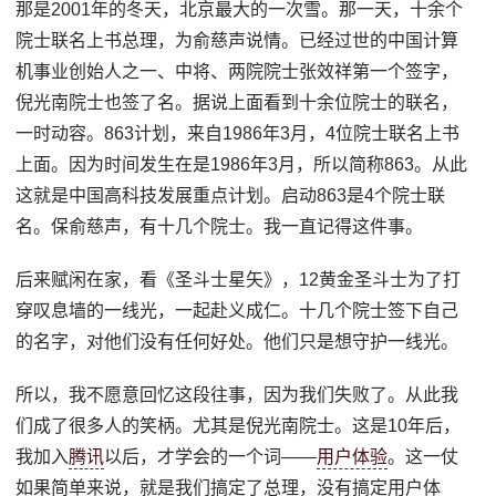
那是2001年的冬天，北京最大的一次雪。那一天，十余个
院士联名上书总理，为俞慈声说情。已经过世的中国计算
机事业创始人之一、中将、两院院士张效祥第一个签字，
倪光南院士也签了名。据说上面看到十余位院士的联名，
一时动容。863计划，来自1986年3月，4位院士联名上书
上面。因为时间发生在是1986年3月，所以简称863。从此
这就是中国高科技发展重点计划。启动863是4个院士联
名。保俞慈声，有十几个院士。我一直记得这件事。
后来赋闲在家，看《圣斗士星矢》，12黄金圣斗士为了打
穿叹息墙的一线光，一起赴义成仁。十几个院士签下自己
的名字，对他们没有任何好处。他们只是想守护一线光。
所以，我不愿意回忆这段往事，因为我们失败了。从此我
们成了很多人的笑柄。尤其是倪光南院士。这是10年后，
我加入
腾讯
以后，才学会的一个词——
用户体验
。这一仗
如果简单来说，就是我们搞定了总理，没有搞定用户体