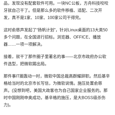
品，发现没有配套软件可用。一块NC公板，方舟科技咬咬
牙就自己干了。但是那么多的软件移植、适配、二次开
发，真不是1家、10家、100家公司干得完。
这时俞慈声发起了“扬帆计划”，针对Linux桌面的13大类50
多个问题，在全国进行招标。浏览器、OFFICE、播放
器……一项一项解决。
接着，就干了那件圈子里著名的事——北京市政府办公软
件选型，把微软踢出局。
那件事IT圈轰动一时，微软中国总裁高群耀辞职。然后基辛
格给当时的北京市长写信，为微软说情。施压处置俞慈
声。(没想到吧，美国大政客也为自己国家企业服务的。那
时中国刚刚申奥成功，基辛格的施压，是大BOSS级杀伤
力)。