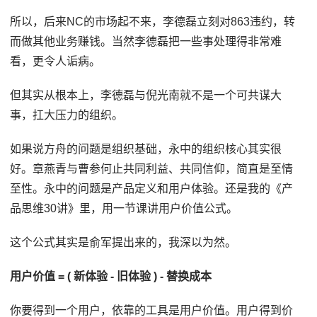
所以，后来NC的市场起不来，李德磊立刻对863违约，转
而做其他业务赚钱。当然李德磊把一些事处理得非常难
看，更令人诟病。
但其实从根本上，李德磊与倪光南就不是一个可共谋大
事，扛大压力的组织。
如果说方舟的问题是组织基础，永中的组织核心其实很
好。章燕青与曹参何止共同利益、共同信仰，简直是至情
至性。永中的问题是产品定义和用户体验。还是我的《产
品思维30讲》里，用一节课讲用户价值公式。
这个公式其实是俞军提出来的，我深以为然。
用户价值 = ( 新体验 - 旧体验 ) - 替换成本
你要得到一个用户，依靠的工具是用户价值。用户得到价