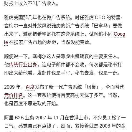
财报上收入不叫广告收入。
雅虎美国那几年也在做广告系统。时任雅虎 CEO 的特里·
塞梅尔一直对外放风说雅虎的新广告系统「巴拿马」要做
出来了，雅虎把希望寄托在这套系统上，试图缩小同
Goog
le
在搜索广告市场的差距，当然没能奏效。
顺便说一下，塞梅尔这人是雅虎由盛转衰的主要责任人。
他
传统行业出身
，连电子邮件都不会收，每次都是秘书打
印出来给他看，发邮件也是手写，秘书去发，也是一奇。
2009 年，
百度
发布了新一代广告系统「凤巢」，全面替代
竞价排名
。这一套系统使得百度高枕无忧了多年。当然，
也是百度不思进取的开始。
阿里 B2B 业务 2007 年 11 月在香港上市，不少员工松了一
口气，感觉自己有点钱了，然而，紧接着就是 2008 年的金