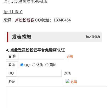
上，京东甚至还不如美团。
顶:
11
踩:
0
来源：
卢松松博客
QQ/微信：13340454
发表感想
加入微信群
点此登录松松云平台免费
认证
名 称
必填
联系
QQ
微信
网址
QQ
选填
验证
必填