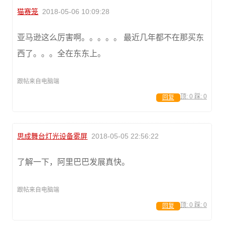
猫赛笼
2018-05-06 10:09:28
亚马逊这么厉害啊。。。。。 最近几年都不在那买东
西了。。。全在东东上。
跟帖来自电脑端
顶:
0
踩:
0
回复
思成舞台灯光设备雾屏
2018-05-05 22:56:22
了解一下，阿里巴巴发展真快。
跟帖来自电脑端
顶:
0
踩:
0
回复