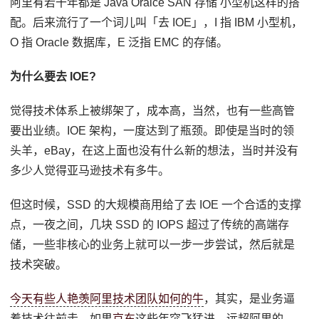
阿里有若干年都是 Java Oralce SAN 存储 小型机这样的搭
配。后来流行了一个词儿叫「去 IOE」，I 指 IBM 小型机，
O 指 Oracle 数据库，E 泛指 EMC 的存储。
为什么要去 IOE?
觉得技术体系上被绑架了，成本高，当然，也有一些高管
要出业绩。IOE 架构，一度达到了瓶颈。即使是当时的领
头羊，eBay，在这上面也没有什么新的想法，当时并没有
多少人觉得亚马逊技术有多牛。
但这时候，SSD 的大规模商用给了去 IOE 一个合适的支撑
点，一夜之间，几块 SSD 的 IOPS 超过了传统的高端存
储，一些非核心的业务上就可以一步一步尝试，然后就是
技术突破。
今天有些人艳羡阿里技术团队如何的牛
，其实，是业务逼
着技术往前走。如果
京东
这些年突飞猛进，远超阿里的