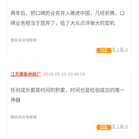
两年后，把口碑的业务并入雅虎中国，几经折腾，口
碑业务相当于放弃了，给了大众点评做大的契机
跟帖来自电脑端
顶:
2
踩:
0
回复
江苏鹰衡地磅厂
2018-05-10 10:49:09
任何成长都是时间的积累，时间也是检验成功的唯一
神器
跟帖来自电脑端
顶:
2
踩:
0
回复