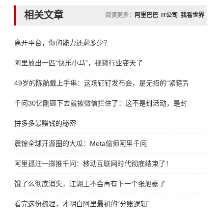
相关文章
阅读更多：
阿里巴巴
IT公司
我看世界
离开平台，你的能力还剩多少？
阿里放出一匹“快乐小马”，视频行业变天了
49岁的陈航戴上手串：这场钉钉发布会，是无招的“紧箍咒”
千问30亿刚砸下去就被微信拦住了：这不是封活动，是封未来
拼多多最赚钱的秘密
震惊全球开源圈的大瓜：Meta偷师阿里千问
阿里孤注一掷推千问：移动互联网时代彻底结束了！
饿了么彻底消失，江湖上不会再有下一个张旭豪了
看完这份梳理，才明白阿里最初的“分账逻辑”