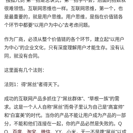
“独孤九剑”第一招是总诀式，第一招学不会，后面的招数就
很难领悟。互联网思维也一样。互联网思维，第一个，也
是最重要的，就是用户思维。用户思维，是指在价值链各
个环节中都要“以用户为中心”去考虑问题。
作为厂商，必须从整个价值链的各个环节，建立起“以用户
为中心”的企业文化，只有深度理解用户才能生存。没有认
同，就没有合同。
这里面有几个法则：
法则1：得“屌丝”者得天下。
成功的互联网产品多抓住了“屌丝群体”、“草根一族”的需
求。这是一个人人自称“屌丝”而骨子里认为自己是“高富帅”
和“白富美”的时代。当你的产品不能让用户成为产品的一部
分，不能和他们连接在一起，你的产品必然是失败的。Q
Q、
百度
、
淘宝
、
微信
、YY、小米，无一不是携“屌丝”以成