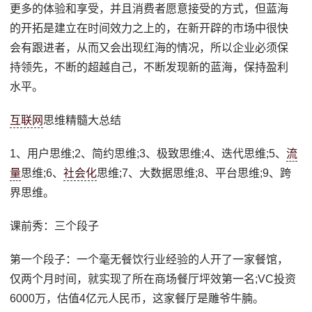
更多的体验和享受，并且消费者愿意接受的方式，但蓝海
的开拓是建立在时间效力之上的，在新开辟的市场中很快
会有跟进者，从而又会出现红海的情况，所以企业必须保
持领先，不断的超越自己，不断发现新的蓝海，保持盈利
水平。
互联网
思维精髓大总结
1、用户思维;2、简约思维;3、极致思维;4、迭代思维;5、
流
量
思维;6、
社会化
思维;7、大数据思维;8、平台思维;9、跨
界思维。
课前秀：三个段子
第一个段子：一个毫无餐饮行业经验的人开了一家餐馆，
仅两个月时间，就实现了所在商场餐厅坪效第一名;VC投资
6000万，估值4亿元人民币，这家餐厅是雕爷牛腩。