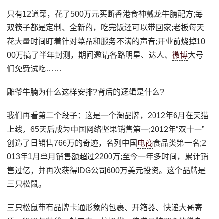
只有12道菜，花了500万元买断香港食神戴龙牛腩配方;每
双筷子都是定制、全新的，吃完饭还可以带回家;老板每天
花大量时间盯着针对菜品和服务不满的声音;开业前烧掉10
00万搞了半年封测，期间邀请各路明星、达人、
微博
大号
们免费试吃……
雕爷牛腩为什么这样安排?背后的逻辑是什么?
我们再看第二个段子：这是一个淘品牌，2012年6月在天猫
上线，65天后成为中国网络坚果销售第一;2012年“双十一”
创造了日销售766万的奇迹，名列中国
电商
食品类第一名;2
013年1月单月销售额超过2200万;至今一年多时间，累计销
售过亿，并再次获得IDG公司600万美元投资。这个品牌是
三只松鼠。
三只松鼠带有品牌卡通形象的包裹、开箱器、快递大哥寄