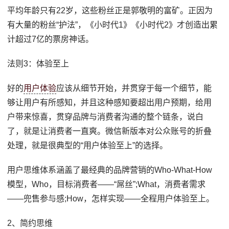
平均年龄只有22岁，这些粉丝正是郭敬明的富矿。正因为
有大量的粉丝“护法”，《小时代1》《小时代2》才创造出累
计超过7亿的票房神话。
法则3：体验至上
好的
用户体验
应该从细节开始，并贯穿于每一个细节，能
够让用户有所感知，并且这种感知要超出用户预期，给用
户带来惊喜，贯穿品牌与消费者沟通的整个链条，说白
了，就是让消费者一直爽。微信新版本对公众账号的折叠
处理，就是很典型的“用户体验至上”的选择。
用户思维体系涵盖了最经典的品牌营销的Who-What-How
模型，Who，目标消费者——“屌丝”;What，消费者需求
——兜售参与感;How，怎样实现——全程用户体验至上。
2、简约思维