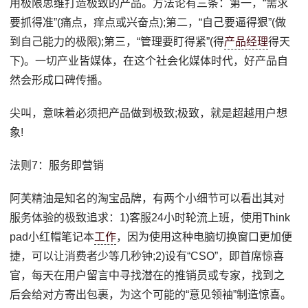
用极限思维打造极致的产品。方法论有三条：第一，“需求
要抓得准”(痛点，痒点或兴奋点);第二，“自己要逼得狠”(做
到自己能力的极限);第三，“管理要盯得紧”(得
产品经理
得天
下)。一切产业皆媒体，在这个社会化媒体时代，好产品自
然会形成口碑传播。
尖叫，意味着必须把产品做到极致;极致，就是超越用户想
象!
法则7：服务即营销
阿芙精油是知名的淘宝品牌，有两个小细节可以看出其对
服务体验的极致追求：1)客服24小时轮流上班，使用Think
pad小红帽笔记本
工作
，因为使用这种电脑切换窗口更加便
捷，可以让消费者少等几秒钟;2)设有“CSO”，即首席惊喜
官，每天在用户留言中寻找潜在的推销员或专家，找到之
后会给对方寄出包裹，为这个可能的“意见领袖”制造惊喜。