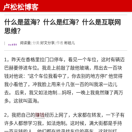
卢松松博客
什么是蓝海？什么是红海？什么是互联网
思维？
|
阅读量
| 分类:
好文分享
| 作者:
彬娃儿
1，昨天在香格里拉门口停车，看见一个车位，这时有辆迈
巴赫要停进车位。我走上前敲了敲他玻璃，甩出去一百块
钱对他说：”这个车位我看中了，你去别的地方停!” 他觉得
我小看他了，冲我脸上甩来十几张一百的叫我滚一边儿
去。 后来，我又如法炮制…妈呀，一晚上我竟然赚了两万
多。这就叫蓝海。
2，我把自己的
赚钱
经历上网了，大家都在转发，一下子有
许多人都想学习我，如法炮制。这时候，满大街都是手持
一百元钱的人，他们都在找寻找车位的豪车。这就叫红