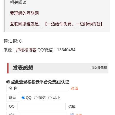
相关阅读
我理解的互联网
互联网思维就是：【一边给你免费，一边挣你的钱】
顶:
1
踩:
0
来源：
卢松松博客
QQ/微信：13340454
发表感想
加入微信群
点此登录松松云平台免费
认证
名 称
必填
联系
QQ
微信
网址
QQ
选填