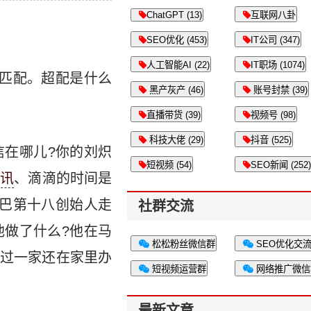
ChatGPT (13)
互联网八卦
SEO优化 (453)
IT公司 (347)
人工智能AI (22)
IT职场 (1074)
配，这叫匹配。超配是什么
黑产灰产 (46)
账号封禁 (39)
直播带货 (39)
视频号 (98)
科技大佬 (29)
抖音 (525)
信在哪儿?你的刘炽
短视频 (54)
SEO新闻 (252)
腾讯
、滴滴的时间是
巴第十八创始人走
社群交流
做了什么?他在马
松松粉丝微信群
SEO优化交
过一家还在家里办
短视频运营群
网络推广微信
最新文章