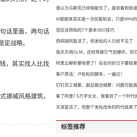
我以为马斯克已经够能生了，直到看到徐
AI智能体其实是一次创富机会，只是99%
错过了
您应该熟知的7个基本SEO技巧
句话里面，两句话
西祠胡同复活了，但发帖的人已经不见了
是定战略。
我天天用GLM，还经常被它气到爆炸，但它
钱，其实找人比找
16万亿
阿里云解析要收费了！站长的好日子要结
客户原话：卢松松的脚本，一遍过！
钉钉员工喊累，副总裁也喊累：问题可能
亚式挪威风格建筑，
了
看了阿里7.5万字长文，我看到了一个时代
天涯复活了，但那个发帖改命的时代结束
标签推荐