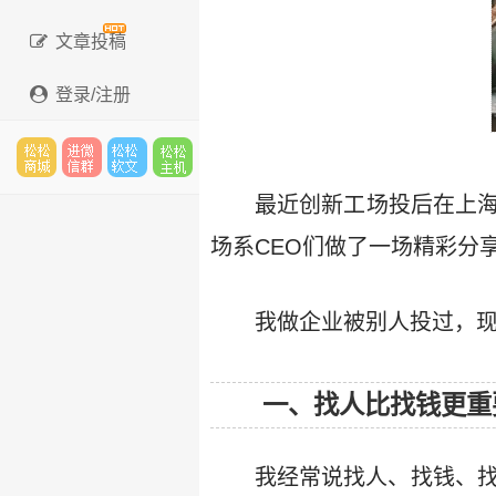
文章投稿
登录/注册
松松
进微
松松
松松
最近创新工场投后在上海
场系CEO们做了一场精彩分
云市
信群
软文
云主
我做企业被别人投过，
一、找人比找钱更重
场
机
我经常说找人、找钱、找