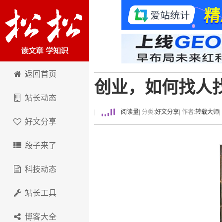
卢松松博客
返回首页
创业，如何找人
站长动态
|
阅读量
| 分类:
好文分享
| 作者:
转载大师
好文分享
段子来了
科技动态
站长工具
博客大全