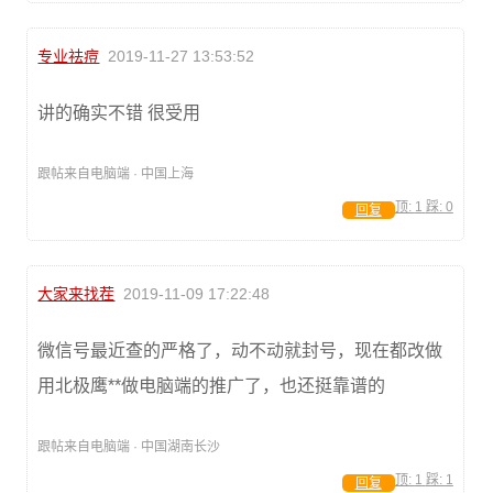
专业祛痘
2019-11-27 13:53:52
讲的确实不错 很受用
跟帖来自电脑端 · 中国上海
顶:
1
踩:
0
回复
大家来找茬
2019-11-09 17:22:48
微信号最近查的严格了，动不动就封号，现在都改做
用北极鹰**做电脑端的推广了，也还挺靠谱的
跟帖来自电脑端 · 中国湖南长沙
顶:
1
踩:
1
回复