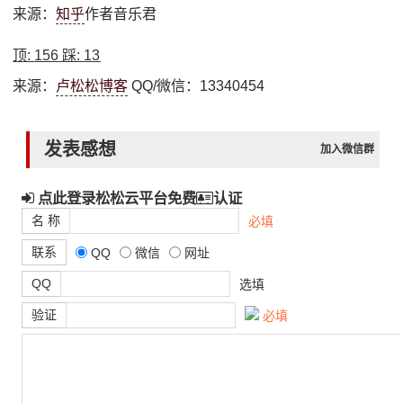
来源：
知乎
作者音乐君
顶:
156
踩:
13
来源：
卢松松博客
QQ/微信：13340454
发表感想
加入微信群
点此登录松松云平台免费
认证
名 称
必填
联系
QQ
微信
网址
QQ
选填
验证
必填