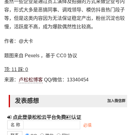
虽然一些企业是通过员工演绎及拍摄的方式来做企业号内
容，形式大多是恶搞同事、调戏领导、模仿抖音热门段子
等，但是这类内容因为无法保证稳定产出，粉丝沉淀也较
慢，活跃度不高，成为爆款偶然性比较高。
作者：@大卡
题图来自 Pexels ，基于 CC0 协议
顶:
11
踩:
0
来源：
卢松松博客
QQ/微信：13340454
发表感想
加入微信群
点此登录松松云平台免费
认证
名 称
必填