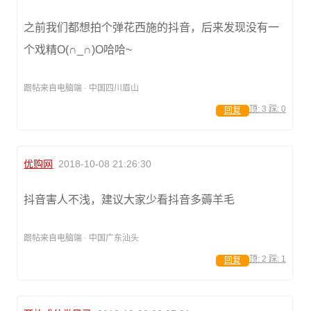
之前我们都想拍个弹花西施的抖音，后来发现没有一
个戏精O(∩_∩)O哈哈~
跟帖来自电脑端 · 中国四川眉山
顶:
3
踩:
0
回复
优购网
2018-10-08 21:26:30
抖音害人不浅，建议大家少看抖音多薅羊毛
跟帖来自电脑端 · 中国广东汕头
顶:
2
踩:
1
回复