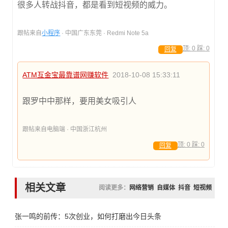
很多人转战抖音，都是看到短视频的威力。
跟帖来自
小程序
· 中国广东东莞 · Redmi Note 5a
顶:
0
踩:
0
回复
ATM互金宝最靠谱网赚软件
2018-10-08 15:33:11
跟罗中中那样，要用美女吸引人
跟帖来自电脑端 · 中国浙江杭州
顶:
0
踩:
0
回复
相关文章
阅读更多：
网络营销
自媒体
抖音
短视频
张一鸣的前传：5次创业，如何打磨出今日头条