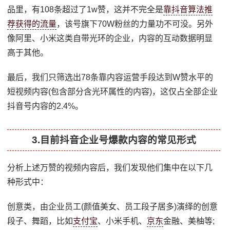
品里，有108条超过了1w赞，这并不完全是
靠抖音算法推
荐获得的流量
，该号旗下70W粉丝的力量功不可没。另外
像阿里、小米这类自带光环的企业，内容的互动数据明显
高于其他。
最后，我们只筛选出78条靠内容运营手段达到W赞水平的
短视频内容(包含部分含光环属性的内容)，这仅占全部企业
抖音号内容的2.4%。
3.目前抖音企业号爆款内容的常见形式
分析上述万赞的视频内容后，我们发现他们集中在以下几
种形式中：
创意类，由企业员工(颜值美女、员工段子居多)演绎的创意
段子、舞蹈，比如
支付宝
、小米手机、
京东
金融、美柚等;