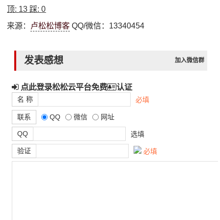
顶:
13
踩:
0
来源：
卢松松博客
QQ/微信：13340454
发表感想
加入微信群
点此登录松松云平台免费
认证
名 称
必填
联系
QQ
微信
网址
QQ
选填
验证
必填