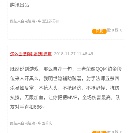
腾讯出品
跟帖来自电脑端 · 中国江苏苏州
顶:
0
踩:
0
回复
这么会装你妈妈知道嘛
2018-11-27 11:48:49
既然说到游戏，那么自荐一句，王者荣耀QQ区铂金段
位来人开黑么，我明世隐辅助贼溜，射手法师五杀四
杀易如反掌，不抢人头，不抢经济，不抢野怪，抗伤
抗揍，无限加血，让你把把MVP，全场伤害最高，队
友对手直扣666~
跟帖来自电脑端 · 中国重庆
顶:
0
踩:
0