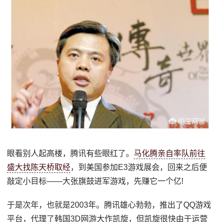
眼看别人起高楼，腾讯有些眼红了。
马化腾亲自率队前往
盛大找陈天桥取经
，到美国参加E3游戏展会，回来之后便
敲定小目标——大张旗鼓进军游戏，先赚它一个亿!
于是次年，也就是2003年。腾讯雄心勃勃，推出了QQ游戏
平台，代理了韩国3D网游大作凯旋，但凯旋很快由于运营