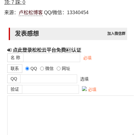
顶:
7
踩:
0
来源：
卢松松博客
QQ/微信：13340454
发表感想
加入微信群
点此登录松松云平台免费
认证
名 称
必填
联系
QQ
微信
网址
QQ
选填
验证
必填