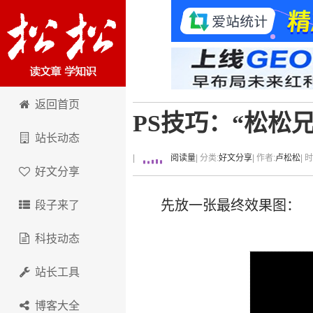
卢松松博客
返回首页
PS技巧：“松松
站长动态
|
阅读量
| 分类:
好文分享
| 作者:
卢松松
| 
好文分享
先放一张最终效果图：
段子来了
科技动态
站长工具
博客大全