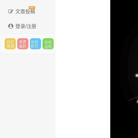
文章投稿
登录/注册
松松
进微
松松
松松
云市
信群
软文
云主
场
机