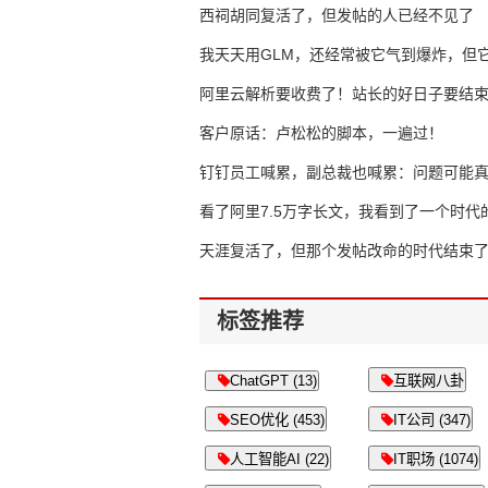
西祠胡同复活了，但发帖的人已经不见了
我天天用GLM，还经常被它气到爆炸，但它
16万亿
阿里云解析要收费了！站长的好日子要结
客户原话：卢松松的脚本，一遍过！
钉钉员工喊累，副总裁也喊累：问题可能
了
看了阿里7.5万字长文，我看到了一个时代
天涯复活了，但那个发帖改命的时代结束
标签推荐
ChatGPT (13)
互联网八卦
SEO优化 (453)
IT公司 (347)
人工智能AI (22)
IT职场 (1074)