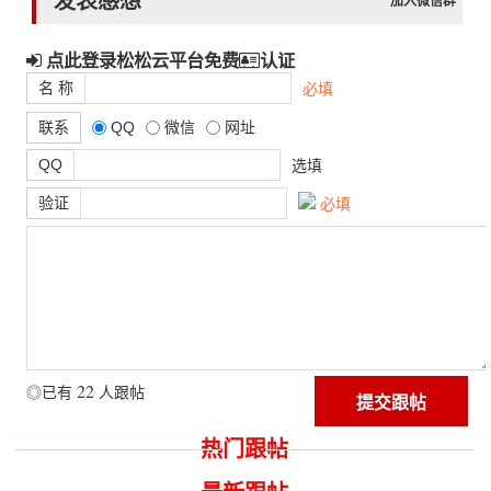
发表感想
加入微信群
点此登录松松云平台免费
认证
名 称
必填
联系
QQ
微信
网址
QQ
选填
验证
必填
22
◎已有
人跟帖
热门跟帖