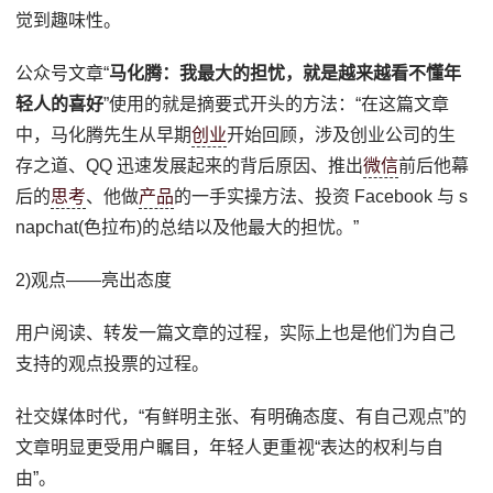
觉到趣味性。
公众号文章“
马化腾：我最大的担忧，就是越来越看不懂年
轻人的喜好
”使用的就是摘要式开头的方法：“在这篇文章
中，马化腾先生从早期
创业
开始回顾，涉及创业公司的生
存之道、QQ 迅速发展起来的背后原因、推出
微信
前后他幕
后的
思考
、他做
产品
的一手实操方法、投资 Facebook 与 s
napchat(色拉布)的总结以及他最大的担忧。”
2)观点——亮出态度
用户阅读、转发一篇文章的过程，实际上也是他们为自己
支持的观点投票的过程。
社交媒体时代，“有鲜明主张、有明确态度、有自己观点”的
文章明显更受用户瞩目，年轻人更重视“表达的权利与自
由”。