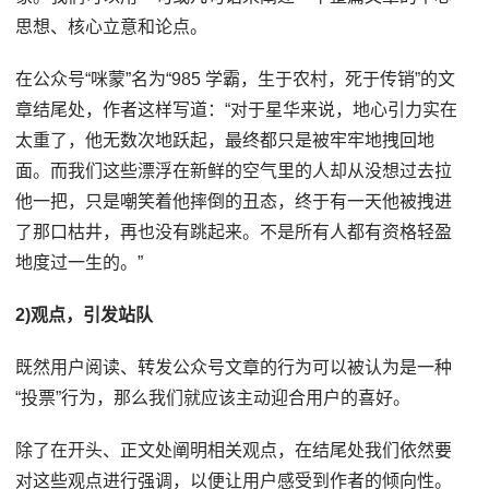
思想、核心立意和论点。
在公众号“咪蒙”名为“985 学霸，生于农村，死于传销”的文
章结尾处，作者这样写道：“对于星华来说，地心引力实在
太重了，他无数次地跃起，最终都只是被牢牢地拽回地
面。而我们这些漂浮在新鲜的空气里的人却从没想过去拉
他一把，只是嘲笑着他摔倒的丑态，终于有一天他被拽进
了那口枯井，再也没有跳起来。不是所有人都有资格轻盈
地度过一生的。”
2)观点，引发站队
既然用户阅读、转发公众号文章的行为可以被认为是一种
“投票”行为，那么我们就应该主动迎合用户的喜好。
除了在开头、正文处阐明相关观点，在结尾处我们依然要
对这些观点进行强调，以便让用户感受到作者的倾向性。