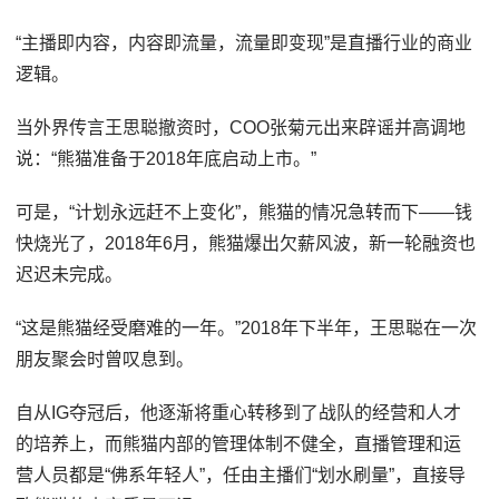
“主播即内容，内容即流量，流量即变现”是直播行业的商业
逻辑。
当外界传言王思聪撤资时，COO张菊元出来辟谣并高调地
说：“熊猫准备于2018年底启动上市。”
可是，“计划永远赶不上变化”，熊猫的情况急转而下——钱
快烧光了，2018年6月，熊猫爆出欠薪风波，新一轮融资也
迟迟未完成。
“这是熊猫经受磨难的一年。”2018年下半年，王思聪在一次
朋友聚会时曾叹息到。
自从IG夺冠后，他逐渐将重心转移到了战队的经营和人才
的培养上，而熊猫内部的管理体制不健全，直播管理和运
营人员都是“佛系年轻人”，任由主播们“划水刷量”，直接导