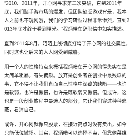
“2010、2011年，开心网寻求第二次突破，直到2011年
底，我们赌手游市场的爆发，但团队缺乏游戏背景，我本
人之前也不玩网游，我们的学习转型过程非常惨烈，直到2
013年底才终于看到曙光。”程炳皓在辞职信中如实描述。
直到2011年8月，陌陌上线彻底打垮了开心网的社交属性，
同时这也让后来的人人网受到威胁。
用一个人的性格特点来概括程炳晧在开心网的得失实在是
太简单粗暴，有失偏颇。放弃是创业者在创业中最残忍的
事，它不得不让我们直面自己性格中深藏的缺陷――也许
是软弱，也许是傲慢，也许是既软弱又傲慢。但或许，这
也是一段创业旅程中最迷人的部分，它让我们穿过种种遮
蔽，看清自己。
或许，开心网就像只股票，在接近高点时没有卖出，如今
只能低位撤场。其实，程炳晧可以选择不卖，但靠偷菜维