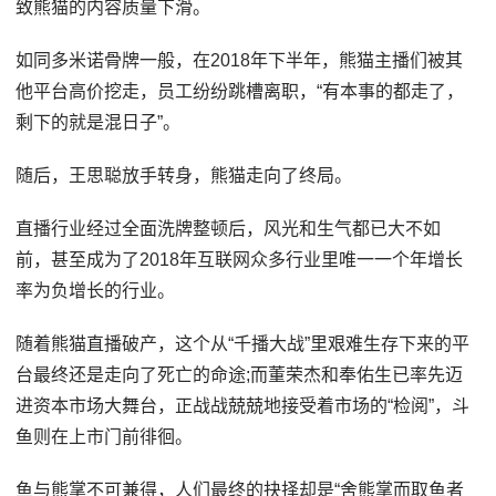
致熊猫的内容质量下滑。
如同多米诺骨牌一般，在2018年下半年，熊猫主播们被其
他平台高价挖走，员工纷纷跳槽离职，“有本事的都走了，
剩下的就是混日子”。
随后，王思聪放手转身，熊猫走向了终局。
直播行业经过全面洗牌整顿后，风光和生气都已大不如
前，甚至成为了2018年互联网众多行业里唯一一个年增长
率为负增长的行业。
随着熊猫直播破产，这个从“千播大战”里艰难生存下来的平
台最终还是走向了死亡的命途;而董荣杰和奉佑生已率先迈
进资本市场大舞台，正战战兢兢地接受着市场的“检阅”，斗
鱼则在上市门前徘徊。
鱼与熊掌不可兼得，人们最终的抉择却是“舍熊掌而取鱼者