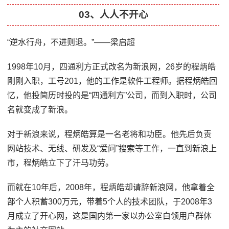
03、人人不开心
“逆水行舟，不进则退。”——梁启超
1998年10月，四通利方正式改名为新浪网，26岁的程炳皓
刚刚入职，工号201，他的工作是软件工程师。据程炳皓回
忆，他投简历时投的是“四通利方”公司，而到入职时，公司
名就变成了新浪。
对于新浪来说，程炳皓算是一名老将和功臣。他先后负责
网站技术、无线、研发及“爱问”搜索等工作，一直到新浪上
市，程炳皓立下了汗马功劳。
而就在10年后，2008年，程炳皓却请辞新浪网，他拿着全
部个人积蓄300万元，带着5个人的技术团队，于2008年3
月成立了开心网，这是国内第一家以办公室白领用户群体