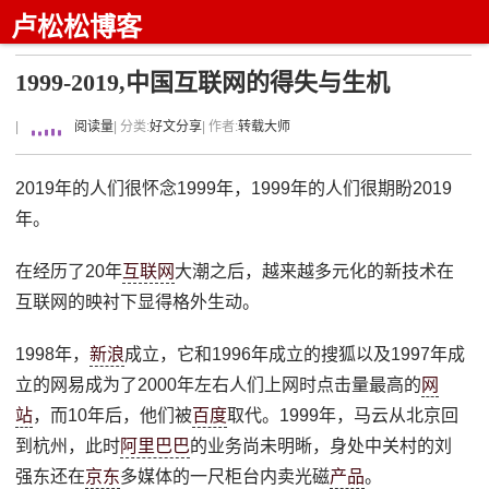
卢松松博客
1999-2019,中国互联网的得失与生机
|
阅读量
| 分类:
好文分享
| 作者:
转载大师
2019年的人们很怀念1999年，1999年的人们很期盼2019
年。
在经历了20年
互联网
大潮之后，越来越多元化的新技术在
互联网的映衬下显得格外生动。
1998年，
新浪
成立，它和1996年成立的搜狐以及1997年成
立的网易成为了2000年左右人们上网时点击量最高的
网
站
，而10年后，他们被
百度
取代。1999年，马云从北京回
到杭州，此时
阿里巴巴
的业务尚未明晰，身处中关村的刘
强东还在
京东
多媒体的一尺柜台内卖光磁
产品
。