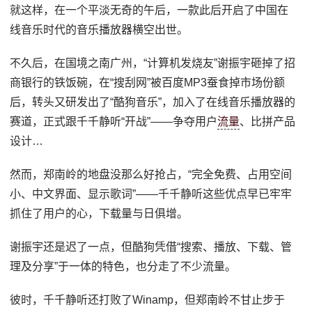
就这样，在一个平淡无奇的午后，一款此后开启了中国在
线音乐时代的音乐播放器横空出世。
不久后，在国境之南广州，“计算机发烧友”谢振宇砸掉了招
商银行的铁饭碗，在“搜刮网”被百度MP3蚕食掉市场份额
后，转头又研发出了“酷狗音乐”，加入了在线音乐播放器的
赛道，正式跟千千静听“开战”——争夺用户
流量
、比拼产品
设计…
然而，郑南岭的地盘没那么好抢占，“完全免费、占用空间
小、中文界面、显示歌词”——千千静听这些优点早已牢牢
抓住了用户的心，下载量与日俱增。
谢振宇还是迟了一点，但酷狗凭借“搜索、播放、下载、管
理及分享”于一体的特色，也分走了不少流量。
彼时，千千静听还打败了Winamp，但郑南岭不甘止步于