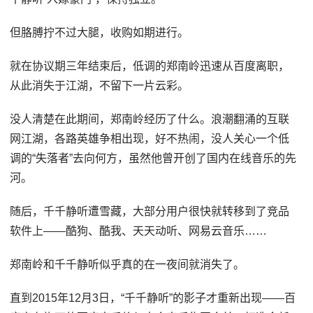
但胳膊拧不过大腿，收购如期进行。
就在协议期三年结束后，低调的郑南岭迅速从百度离职，
从此消失于江湖，不留下一片云彩。
没人清楚在此期间，郑南岭经历了什么。浪潮翻涌的互联
网江湖，各路英雄争相出现，好不热闹，没人关心一个低
调的“失落者”去向何方，虽然他曾开创了国内在线音乐的先
河。
随后，千千静听遭雪藏，大部分用户很快就转移到了竞品
软件上——酷狗、酷我、天天动听、网易云音乐……
郑南岭和千千静听似乎真的在一夜间就消失了。
直到2015年12月3日，“千千静听”的影子才重新出现——百