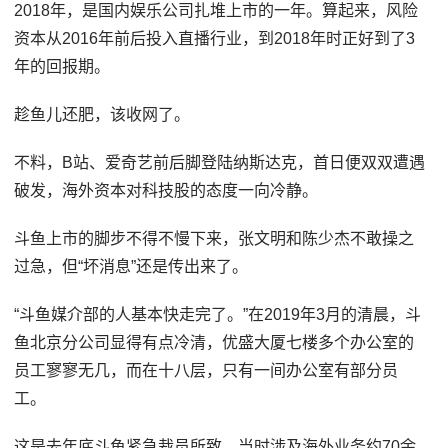
2018年，是国内娱乐公司扎堆上市的一年。算起来，风险
资本从2016年前后投入直播行业，到2018年时正好到了3
年的回报期。
趁鱼儿还肥，该收网了。
不料，B站、爱奇艺前后脚登陆纳斯达克，首日便双双遭遇
破发，海外资本对科技股的态度一向冷静。
斗鱼上市的脚步不得不慢下来，张文明和陈少杰不敢操之
过急，但“坏消息”还是传出来了。
“斗鱼媒介部的人基本快走完了。”在2019年3月的清晨，斗
鱼北京分公司显得有点冷清，优盛大厦七楼多个办公室的
员工寥寥无几，而在十八层，只有一间办公室有部分员
工。
这是去年底斗鱼紧急裁员所致，当时涉及海外业务约70余