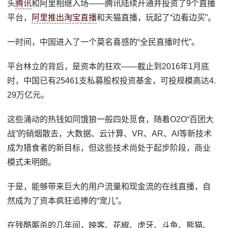
头
腾讯
和阿里相继入场——腾讯陆续开通并投资了9个直播
平台，
阿里推出淘宝直播
和天猫直播，玩起了“边看边买”。
一时间，中国进入了一个莫名喜感的“全民直播时代”。
平台林立的背后，是资本的狂欢——截止到2016年1月底
时，中国已有25461支私募股权投资基金，可投规模高达4.
29万亿元。
这些涌动的热钱如同饿狼一般四处觅食，随着O2O“百团大
战”的硝烟散去，大数据、云计算、VR、AR、AI等新技术
成为猎食者的新目标，但这些技术尚处于起步阶段，商业
模式未明朗。
于是，能够带来巨大的用户流量和现金流的在线直播，自
然成为了资本疯狂追捧的“宠儿”。
在残酷厮杀的几年间，映客、花椒、虎牙、斗鱼、熊猫、