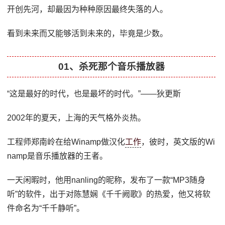
开创先河，却最因为种种原因最终失落的人。
看到未来而又能够活到未来的，毕竟是少数。
01、杀死那个音乐播放器
“这是最好的时代，也是最坏的时代。”——狄更斯
2002年的夏天，上海的天气格外炎热。
工程师郑南岭在给Winamp做汉化
工作
，彼时，英文版的Wi
namp是音乐播放器的王者。
一天闲暇时，他用nanling的昵称，发布了一款“MP3随身
听”的软件，出于对陈慧娴《千千阙歌》的热爱，他又将软
件命名为“千千静听”。