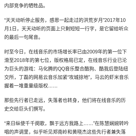
内部竞争的牺牲品。
“天天动听停止服务，感恩一起走过的洪荒岁月”2017年10
月1日，天天动听的页面上只剩短短一行字，是它留给听众
的最后一句尾音。
时至今日，在线音乐的市场增长率已由2009年的第一位下
滑至2018年的第七位，版权格局已定，在线音乐行业已沦
为巨头的游戏：马化腾的QQ音乐整合酷狗、酷我后登陆纽
交所，丁磊的网易云音乐加紧“攻城掠地”，马云的虾米音乐
握着一堆重量级版权……
那些先行者已走远，失落者也转身，他们将在线音乐的历
史交给巨头们撰写。
“来日纵使千千阕歌，飘于远方我路上……”在陈慧娴婉转吟
唱的声调里，似乎听见郑南岭和黄晓杰这些先行者兼失落