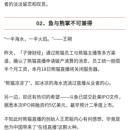
者的淡淡留恋和叹息。
02、鱼与熊掌不可兼得
“一半海水，一半火焰。”——王朔
昨天，「子弹财经」通过熊猫员工与熊猫主播等多方渠
道，确认了熊猫直播申请破产清算的消息，员工统一赔偿
半个月工资，本月18日熊猫直播将关闭服务器。
“熊猫凉凉了”，如冰凉的海水流淌过直播从业者的心。
另一边，却还有热切的希望——斗鱼已提交赴美IPO文件，
据悉本次IPO将融资约5亿美元，最早预计二季度上市。
不知此时熊猫直播的创始人王思聪内心有何感想，毕竟是
他为中国带来了“在线直播”这颗火种。