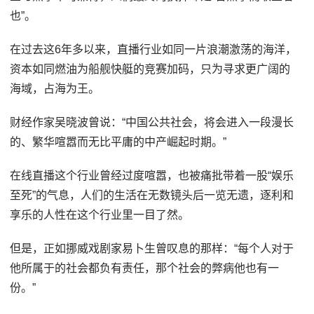
也”。
在过去这6年多以来，直播行业如同一片浪潮激荡的海洋，
资本如同燃油为船舰快艇的竞赛加码，只为寻求更广阔的
海域，占海为王。
财经作家吴晓波曾说：“中国公共社会，将会进入一段漫长
的、繁华喧嚣而无比平庸的中产崛起时期。”
在线直播这个行业曾经过度喧嚣，也被痛批带着一股“娱乐
至死”的气息，人们的生活在无数镜头后一览无遗，逐利和
享乐的人性在这个行业里一目了然。
但是，正如挪威戏剧家易卜生曾叹息的那样：“每个人对于
他所属于的社会都负有责任，那个社会的弊病他也有一
份。”