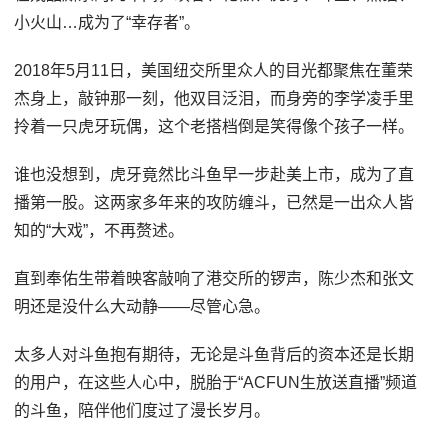
小火山…成为了“幸存者”。
2018年5月11日，美国纽交所里众人的目光都聚焦在董荣
杰身上，敲钟那一刻，他双目泛泪，而身旁的李学凌手里
拎着一只虎牙玩偶，这个老搭档倒是笑得像个孩子一样。
谁也没想到，虎牙竟然比斗鱼早一步赴美上市，成为了直
播第一股。这两家多年来的攻防缠斗，已然是一出众人皆
知的“大戏”，不再赘述。
直到奉佑生带着映客敲响了港交所的锣声，陈少杰和张文
明还是没什么大动静——尽管心急。
太多人对斗鱼抱有期待，无论是斗鱼背后的资本还是长期
的用户，在这些人心中，脱胎于“ACFUN生放送直播”频道
的斗鱼，陪伴他们度过了漫长岁月。