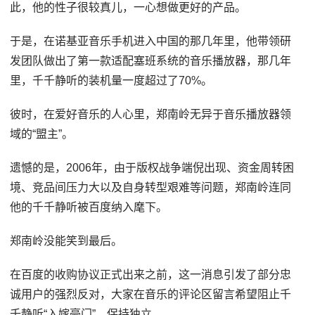
此，他的性子很较真儿，一心想做更好的产品。
于是，在诺基亚音乐手机进入中国的那几年里，他带领研
发团队做出了第一款适配塞班系统的音乐播放器，那几年
里，千千静听的装机量一度超过了70%。
彼时，在爱好音乐的人心里，郑南岭无异于音乐播放器领
域的“盟主”。
遗憾的是，2006年，由于版权战争端倪出现、资金周转困
境、竞品间压力大以及自身转型艰难等问题，郑南岭连同
他的千千静听被百度纳入麾下。
郑南岭没能笑到最后。
在百度的收购协议正式出来之前，这一消息引发了部分忠
诚用户的强烈反对，大家在音乐的评论区留言希望阻止千
千静听“入嫁豪门”，保持独立。