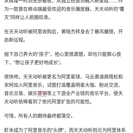
从辉煌一时到无奈被收，从独立经营到融入新家庭……作
为一款曾在移动端最受欢迎的音乐播放器，天天动听的“覆
灭”同样让人扼腕叹息。
在天天动听被阿里收购后，黄晓杰转身去了暴风魔镜，开
启新征程。
抛下自己养大的“孩子”，他心里很遗憾，却也只能狠心放
下，“想让孩子更好地成长”。
很快地，天天动听被更名为阿里星球，马云邀请高晓松和
宋柯加入阿里音乐，试图打造覆盖明星大咖、粉丝交流、
音乐交易、娱乐
营销
等上下游全产业链的音乐平台，使天
天动听依稀看到了依托阿里扩张的可能性。
可惜，所有人的期待最终都落空。
虾米成为了阿里音乐的“头牌”，而天天动听则沦为阿里体系