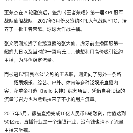
董荣杰在 A 轮融资后，签约《王者荣耀》第一届KPL冠军
战队仙阁战队，2017年3月份又签约KPL人气战队YTG，培
养了一批王者荣耀、球球大作战主播。
张文明则拉拢了企鹅直播的张大仙、虎牙前主播国服第一
貂蝉九日以及当时的一哥嗨氏……他想利用高价吸引签约
主播，为斗鱼稳定流量。
而被冠以“国民老公”之称的王思聪，则走向了另外一条路
——拓展娱乐、综艺、户外、体育等多种泛娱乐直播内
容，花重金打造《hello 女神》综艺项目，凭借自身顶级的
流量号召力也为熊猫拉来了不小的用户流量。
2017年5月，熊猫直播完成10亿人民币B轮融资，估值达到
50亿元，直播行业是一个烧钱行业，没有钱也请不了流量
主播来坐镇。