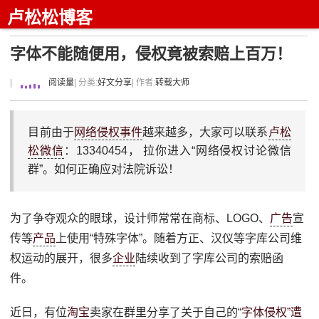
卢松松博客
字体不能随便用，侵权竟被索赔上百万！
|
阅读量
| 分类:
好文分享
| 作者:
转载大师
目前由于
网络侵权事件
越来越多，大家可以联系
卢松
松
微信
：13340454， 拉你进入“网络侵权讨论微信
群”。如何正确应对法院诉讼！
为了争夺观众的眼球，设计师常常在商标、LOGO、
广告
宣
传等
产品
上使用“特殊字体”。随着方正、汉仪等字库公司维
权运动的展开，很多
企业
陆续收到了字库公司的索赔函
件。
近日，有位
淘宝
卖家在群里分享了关于自己的
“字体侵权”遭