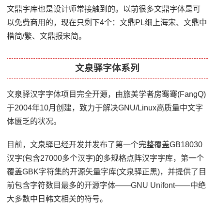
文鼎字库也是设计师常接触到的。以前很多文鼎字体是可
以免费商用的，现在只剩下4个：文鼎PL细上海宋、文鼎中
楷简/繁、文鼎报宋简。
文泉驿字体系列
文泉驿汉字字体项目完全开源，由旅美学者房骞骞(FangQ)
于2004年10月创建，致力于解决GNU/Linux高质量中文字
体匮乏的状况。
目前，文泉驿已经开发并发布了第一个完整覆盖GB18030
汉字(包含27000多个汉字)的多规格点阵汉字字库，第一个
覆盖GBK字符集的开源矢量字库(文泉驿正黑)，并提供了目
前包含字符数目最多的开源字体——GNU Unifont——中绝
大多数中日韩文相关的符号。