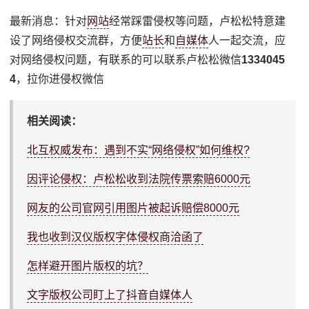
最新消息：针对
网站
经常踩雷侵权等问题，卢松松特意建
设了网络侵权交流群，方便
站长
和
自媒体
人一起交流，应
对网络侵权问题，有联系的可以联系卢松松微信
1334045
4
，拉你进侵权微信
相关阅读：
北互权威发布：遇到不实“网络侵权”如何维权?
因评论侵权：卢松松收到法院传票索赔6000元
网友的公司官网引用图片被起诉赔偿8000元
我也收到汉仪版权字体侵权商洽函了
怎样避开图片版权的坑？
文字版权公司盯上了抖音自媒体人