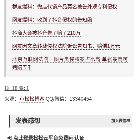
群友爆料：微店代销产品莫名被告外观专利侵权
网友爆料：收到了抖音侵权的告知函
抖商大会被抖音告了赔了210万
网友因文章转载侵权法院诉讼告知书：赔偿1万元
北京互联网法院：图片类侵权案占比高 单张最高可
判赔五千
顶:
18
踩:
1
来源：
卢松松博客
QQ/微信：13340454
发表感想
加入微信群
点此登录松松云平台免费
认证