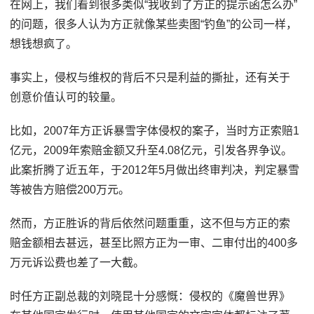
在网上，我们看到很多类似“我收到了方正的提示函怎么办”
的问题，很多人认为方正就像某些卖图“钓鱼”的公司一样，
想钱想疯了。
事实上，侵权与维权的背后不只是利益的撕扯，还有关于
创意价值认可的较量。
比如，2007年方正诉暴雪字体侵权的案子，当时方正索赔1
亿元，2009年索赔金额又升至4.08亿元，引发各界争议。
此案折腾了近五年，于2012年5月做出终审判决，判定暴雪
等被告方赔偿200万元。
然而，方正胜诉的背后依然问题重重，这不但与方正的索
赔金额相去甚远，甚至比照方正为一审、二审付出的400多
万元诉讼费也差了一大截。
时任方正副总裁的刘晓昆十分感慨：侵权的《魔兽世界》