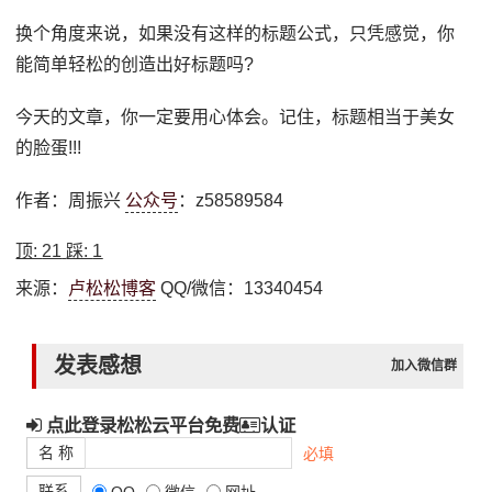
换个角度来说，如果没有这样的标题公式，只凭感觉，你
能简单轻松的创造出好标题吗?
今天的文章，你一定要用心体会。记住，标题相当于美女
的脸蛋!!!
作者：周振兴
公众号
：z58589584
顶:
21
踩:
1
来源：
卢松松博客
QQ/微信：13340454
发表感想
加入微信群
点此登录松松云平台免费
认证
名 称
必填
联系
QQ
微信
网址