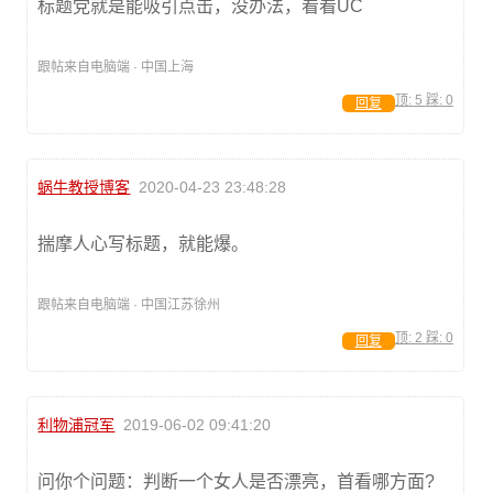
标题党就是能吸引点击，没办法，看看UC
跟帖来自电脑端 · 中国上海
顶:
5
踩:
0
回复
蜗牛教授博客
2020-04-23 23:48:28
揣摩人心写标题，就能爆。
跟帖来自电脑端 · 中国江苏徐州
顶:
2
踩:
0
回复
利物浦冠军
2019-06-02 09:41:20
问你个问题：判断一个女人是否漂亮，首看哪方面?