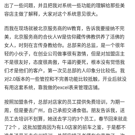
出了一些问题，并且把我对系统一些功能的理解给那些美
容店主做了解释，大家对这个系统意见很大。
而我在现场就被北京服务商的W教育，告诉我要接纳不完
美，北京服务商的合伙人W是信仰藏传佛教供养了活佛的
女人，时刻在言传身教给你。总部来的总监，是一个很年
轻的小伙子，在创业公司做事很有激情，但是对加盟店主
不是很友好，态度很高傲，牛逼的要死，根本没有觉悟我
们才是他们的客户，第一次见总部的人印象分比较低。我
对2.0版本的一些管控和不完善功能比较抵触，开业后就没
有用这套系统，靠我做的excel表来管理店铺。
按照加盟条件，总部对店家的员工提供免费培训，为期一
周，但是要去广州，自己承担交通食宿。朋友告诉我，送
员工去培训不划算，她送去学习的3个员工，春节回来就走
了2个 ，这批加盟商因为有1.0店家的前车之鉴，于是都不