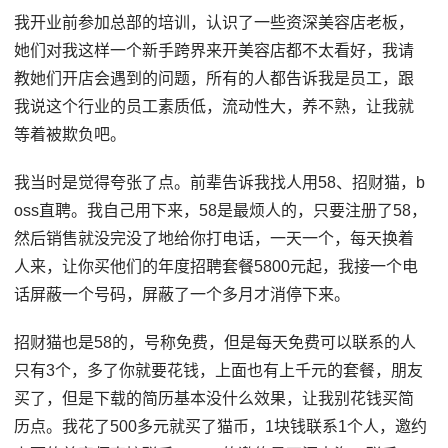
我开业前参加总部的培训，认识了一些资深美容店老板，
她们对我这样一个新手跨界来开美容店都不太看好，我请
教她们开店会遇到的问题，所有的人都告诉我是员工，跟
我说这个行业的员工素质低，流动性大，养不熟，让我就
等着被欺负吧。
我当时是觉得夸张了点。前辈告诉我找人用58、招财猫，b
oss直聘。我自己用下来，58是最烦人的，只要注册了58，
然后销售就没完没了地给你打电话，一天一个，每天换着
人来，让你买他们的年度招聘套餐5800元起，我接一个电
话屏蔽一个号码，屏蔽了一个多月才消停下来。
招财猫也是58的，号称免费，但是每天免费可以联系的人
只有3个，多了你就要花钱，上面也有上千元的套餐，朋友
买了，但是下载的简历基本没什么效果，让我别花钱买简
历点。我花了500多元就买了猫币，1块钱联系1个人，邀约