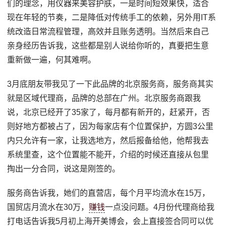
们的理念，用仪器来美容护肤，一是时间短效果快，适合
现在年轻的节奏，二是降低对传统手工的依赖，另外用IT系
统改造日常流程管理，高效并且账务透明。当然后来自己
亲身经历告诉我，这些都是别人说给你听的，真要把生意
重新做一遍，何其难啊。
3月底朋友带我见了一下此品牌的北京服务商，服务商其实
就是区域代理商，品牌的总部在广州。北京服务商跟我
说，北京已经开了35家了，每月都有新开的，赶紧开，否
则好地方都被占了，因为每家店有个位置保护，方圆3公里
内只允许有一家，让我选地方，然后报备给他，他帮我去
系统里查，这个位置能不能开，介绍的时候还直接从包里
掏出一分合同，说这是刚签的。
服务商告诉我，她们的直营店，每个月平均流水在15万，
国贸店月流水在30万，
赚钱
一点没问题。4月份代理商给我
打电话告诉我5月初上海开美博会，会上直接签合同可以优