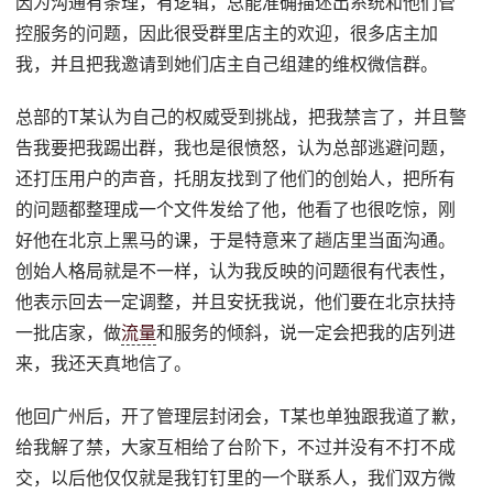
因为沟通有条理，有逻辑，总能准确描述出系统和他们管
控服务的问题，因此很受群里店主的欢迎，很多店主加
我，并且把我邀请到她们店主自己组建的维权微信群。
总部的T某认为自己的权威受到挑战，把我禁言了，并且警
告我要把我踢出群，我也是很愤怒，认为总部逃避问题，
还打压用户的声音，托朋友找到了他们的创始人，把所有
的问题都整理成一个文件发给了他，他看了也很吃惊，刚
好他在北京上黑马的课，于是特意来了趟店里当面沟通。
创始人格局就是不一样，认为我反映的问题很有代表性，
他表示回去一定调整，并且安抚我说，他们要在北京扶持
一批店家，做
流量
和服务的倾斜，说一定会把我的店列进
来，我还天真地信了。
他回广州后，开了管理层封闭会，T某也单独跟我道了歉，
给我解了禁，大家互相给了台阶下，不过并没有不打不成
交，以后他仅仅就是我钉钉里的一个联系人，我们双方微