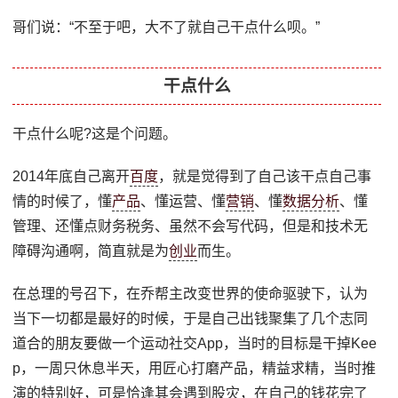
哥们说：“不至于吧，大不了就自己干点什么呗。”
干点什么
干点什么呢?这是个问题。
2014年底自己离开
百度
，就是觉得到了自己该干点自己事
情的时候了，懂
产品
、懂运营、懂
营销
、懂
数据分析
、懂
管理、还懂点财务税务、虽然不会写代码，但是和技术无
障碍沟通啊，简直就是为
创业
而生。
在总理的号召下，在乔帮主改变世界的使命驱驶下，认为
当下一切都是最好的时候，于是自己出钱聚集了几个志同
道合的朋友要做一个运动社交App，当时的目标是干掉Kee
p，一周只休息半天，用匠心打磨产品，精益求精，当时推
演的特别好，可是恰逢其会遇到股灾，在自己的钱花完了