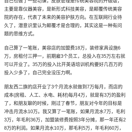
自己也做了一些功课，皮肤管理是传统美容院的升级版，
主要是靠仪器美容，是新形式科技美容，是颠覆传统美容
院的存在，代表了未来的美容护肤方向。在互联网行业待
久了，潜意识里认为颠覆才是合理的，其实这是一种有问
题的思维方式。
自己算了一笔账，美容店的加盟费18万，装修家具设施6
万，房租付三押一，前期雇3个员工，总投入在35万左右就
可以开业了。35万的投入比开英语培训机构要好几百万的
投入少多了，自己完全没压力啊。
朋友西二旗的店开业了3个月流水就做到7万每月，而店的
成本(房租、人工、水电、耗材)每月4万，就是有3万的盈利
了，和朋友聊的时候，刚过了春节，朋友对今年的目标是
冲击月流水10万。我又算了一笔账，如果月流水7万，毛利
3万，年毛利36万，加盟装修费按照3年分摊，那一年还有2
8万的利润。如果月流水10万，那毛利5万，年毛利60万，