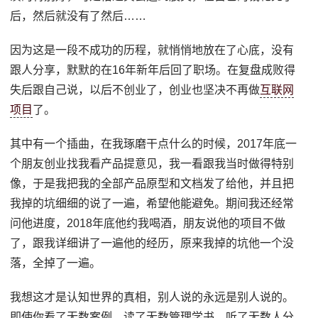
后，然后就没有了然后……
因为这是一段不成功的历程，就悄悄地放在了心底，没有
跟人分享，默默的在16年新年后回了职场。在复盘成败得
失后跟自己说，以后不创业了，创业也坚决不再做
互联网
项目
了。
其中有一个插曲，在我琢磨干点什么的时候，2017年底一
个朋友创业找我看产品提意见，我一看跟我当时做得特别
像，于是我把我的全部产品原型和文档发了给他，并且把
我掉的坑细细的说了一遍，希望他能避免。期间我还经常
问他进度，2018年底他约我喝酒，朋友说他的项目不做
了，跟我详细讲了一遍他的经历，原来我掉的坑他一个没
落，全掉了一遍。
我想这才是认知世界的真相，别人说的永远是别人说的。
即使你看了无数案例，读了无数管理学书，听了无数人分