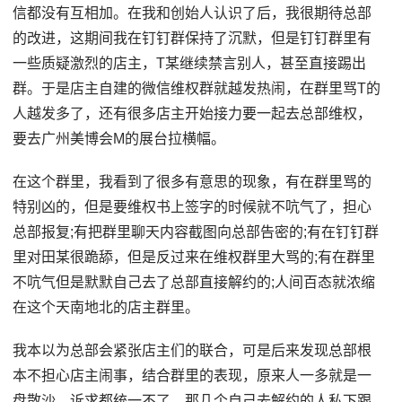
信都没有互相加。在我和创始人认识了后，我很期待总部
的改进，这期间我在钉钉群保持了沉默，但是钉钉群里有
一些质疑激烈的店主，T某继续禁言别人，甚至直接踢出
群。于是店主自建的微信维权群就越发热闹，在群里骂T的
人越发多了，还有很多店主开始接力要一起去总部维权，
要去广州美博会M的展台拉横幅。
在这个群里，我看到了很多有意思的现象，有在群里骂的
特别凶的，但是要维权书上签字的时候就不吭气了，担心
总部报复;有把群里聊天内容截图向总部告密的;有在钉钉群
里对田某很跪舔，但是反过来在维权群里大骂的;有在群里
不吭气但是默默自己去了总部直接解约的;人间百态就浓缩
在这个天南地北的店主群里。
我本以为总部会紧张店主们的联合，可是后来发现总部根
本不担心店主闹事，结合群里的表现，原来人一多就是一
盘散沙，诉求都统一不了。那几个自己去解约的人私下跟