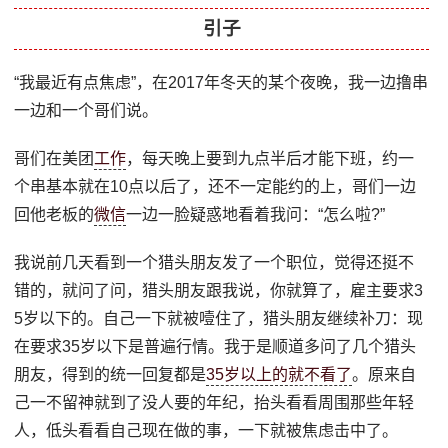
引子
“我最近有点焦虑”，在2017年冬天的某个夜晚，我一边撸串
一边和一个哥们说。
哥们在美团
工作
，每天晚上要到九点半后才能下班，约一
个串基本就在10点以后了，还不一定能约的上，哥们一边
回他老板的
微信
一边一脸疑惑地看着我问：“怎么啦?”
我说前几天看到一个猎头朋友发了一个职位，觉得还挺不
错的，就问了问，猎头朋友跟我说，你就算了，雇主要求3
5岁以下的。自己一下就被噎住了，猎头朋友继续补刀：现
在要求35岁以下是普遍行情。我于是顺道多问了几个猎头
朋友，得到的统一回复都是
35岁以上的就不看了
。原来自
己一不留神就到了没人要的年纪，抬头看看周围那些年轻
人，低头看看自己现在做的事，一下就被焦虑击中了。