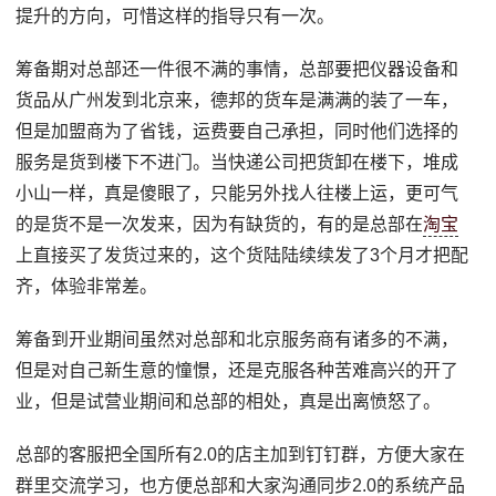
提升的方向，可惜这样的指导只有一次。
筹备期对总部还一件很不满的事情，总部要把仪器设备和
货品从广州发到北京来，德邦的货车是满满的装了一车，
但是加盟商为了省钱，运费要自己承担，同时他们选择的
服务是货到楼下不进门。当快递公司把货卸在楼下，堆成
小山一样，真是傻眼了，只能另外找人往楼上运，更可气
的是货不是一次发来，因为有缺货的，有的是总部在
淘宝
上直接买了发货过来的，这个货陆陆续续发了3个月才把配
齐，体验非常差。
筹备到开业期间虽然对总部和北京服务商有诸多的不满，
但是对自己新生意的憧憬，还是克服各种苦难高兴的开了
业，但是试营业期间和总部的相处，真是出离愤怒了。
总部的客服把全国所有2.0的店主加到钉钉群，方便大家在
群里交流学习，也方便总部和大家沟通同步2.0的系统产品