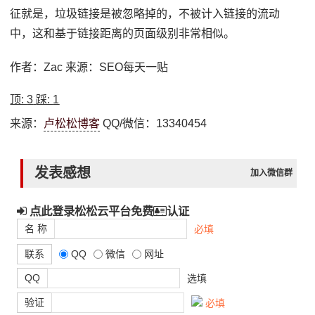
征就是，垃圾链接是被忽略掉的，不被计入链接的流动
中，这和基于链接距离的页面级别非常相似。
作者：Zac 来源：SEO每天一贴
顶:
3
踩:
1
来源：
卢松松博客
QQ/微信：13340454
发表感想
加入微信群
点此登录松松云平台免费
认证
名 称
必填
联系
QQ
微信
网址
QQ
选填
验证
必填