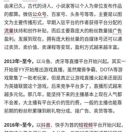
由来已久，古代的诗人、小说家等以个人为单位发布作品
的都算。微信
公众号
、百家号、头条号等等，主要是以图
文为主要传播形式，早期入驻平台的作者获得平台分配的
流量
扶持和创作补贴，而后主要靠庞大的粉丝数量接
广告
盈利。发展到现在，拥有庞大粉丝量的自媒体号还可以通
过卖货、卖价值、卖课程等变现，盈利方式越来越丰富。
2013年~至今，
以斗鱼、虎牙等直播平台开始兴起。其实一
开始是YY开始推出游戏直播，虽然魔兽争霸、DOTA等游
戏聚集了一批老玩家，但是真正让游戏直播火起来还是因
为英雄联盟这个游戏，后来竞争平台多了，直播形式越来
越多元化。那几年，能坚持下来的主播基本上现在人气都
不会差，大主播有平台天价的签约费，一般的主播也能靠
前期的粉丝积累赚到刷礼物分成、接广告、卖货等等。
2016年~至今，
以
抖音
、快手为首的
短视频
平台开始兴起，