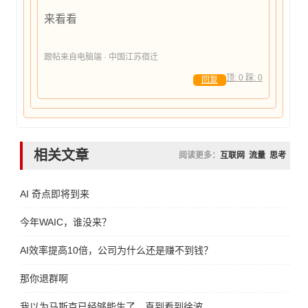
来看看
跟帖来自电脑端 · 中国江苏宿迁
顶:
0
踩:
0
回复
相关文章
阅读更多：
互联网
流量
思考
AI 奇点即将到来
今年WAIC，谁没来？
AI效率提高10倍，公司为什么还是赚不到钱？
那你退群啊
我以为马斯克已经够能生了，直到看到徐波……