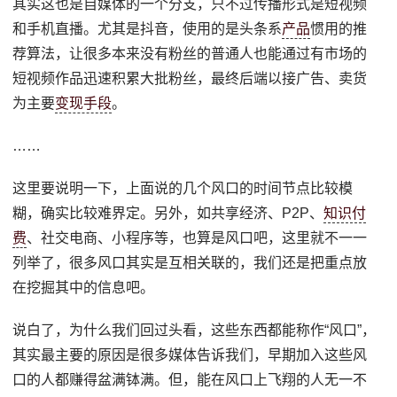
其实这也是自媒体的一个分支，只不过传播形式是短视频
和手机直播。尤其是抖音，使用的是头条系
产品
惯用的推
荐算法，让很多本来没有粉丝的普通人也能通过有市场的
短视频作品迅速积累大批粉丝，最终后端以接广告、卖货
为主要
变现手段
。
……
这里要说明一下，上面说的几个风口的时间节点比较模
糊，确实比较难界定。另外，如共享经济、P2P、
知识付
费
、社交电商、小程序等，也算是风口吧，这里就不一一
列举了，很多风口其实是互相关联的，我们还是把重点放
在挖掘其中的信息吧。
说白了，为什么我们回过头看，这些东西都能称作“风口”，
其实最主要的原因是很多媒体告诉我们，早期加入这些风
口的人都赚得盆满钵满。但，能在风口上飞翔的人无一不