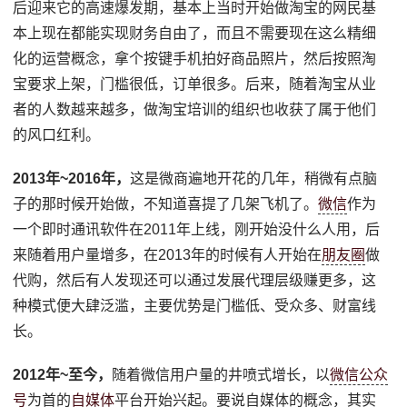
后迎来它的高速爆发期，基本上当时开始做淘宝的网民基
本上现在都能实现财务自由了，而且不需要现在这么精细
化的运营概念，拿个按键手机拍好商品照片，然后按照淘
宝要求上架，门槛很低，订单很多。后来，随着淘宝从业
者的人数越来越多，做淘宝培训的组织也收获了属于他们
的风口红利。
2013年~2016年，
这是微商遍地开花的几年，稍微有点脑
子的那时候开始做，不知道喜提了几架飞机了。
微信
作为
一个即时通讯软件在2011年上线，刚开始没什么人用，后
来随着用户量增多，在2013年的时候有人开始在
朋友圈
做
代购，然后有人发现还可以通过发展代理层级赚更多，这
种模式便大肆泛滥，主要优势是门槛低、受众多、财富线
长。
2012年~至今，
随着微信用户量的井喷式增长，以
微信公众
号
为首的
自媒体
平台开始兴起。要说自媒体的概念，其实