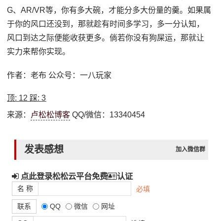
G、AR/VR等，你有多大碗，才能分多大份量的羹。如果属
于你的风口还没到，那就趁有时间多学习，多一分认知，
风口到达之际便能收获更多。倘若你没有狗屎运，那就让
实力来帮你实现。
作者：老布 公众号：一八玩家
顶:
12
踩:
3
来源：
卢松松博客
QQ/微信：13340454
发表感想
加入微信群
点此登录松松云平台免费
认证
名 称
必填
联系
QQ
微信
网址