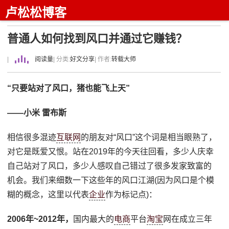
卢松松博客
普通人如何找到风口并通过它赚钱？
|
阅读量
| 分类:
好文分享
| 作者:
转载大师
“只要站对了风口，猪也能飞上天”
——小米 雷布斯
相信很多混迹
互联网
的朋友对“风口”这个词是相当眼熟了，
对它是既爱又恨。站在2019年的今天往回看，多少人庆幸
自己站对了风口，多少人感叹自己错过了很多发家致富的
机会。我们来细数一下这些年的风口江湖(因为风口是个模
糊的概念，这里以代表
企业
作为标记点)：
2006年~2012年，
国内最大的
电商
平台
淘宝
网在成立三年