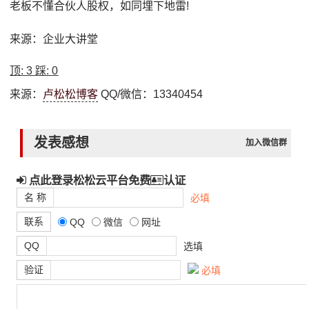
老板不懂合伙人股权，如同埋下地雷!
来源：企业大讲堂
顶:
3
踩:
0
来源：
卢松松博客
QQ/微信：13340454
发表感想
加入微信群
点此登录松松云平台免费
认证
名 称
必填
联系
QQ
微信
网址
QQ
选填
验证
必填