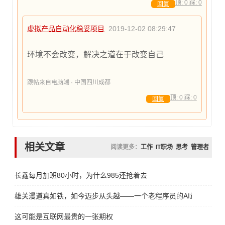
顶:
0
踩:
0
回复
虚拟产品自动化稳妥项目
2019-12-02 08:29:47
环境不会改变，解决之道在于改变自己
跟帖来自电脑端 · 中国四川成都
顶:
0
踩:
0
回复
相关文章
阅读更多：
工作
IT职场
思考
管理者
长鑫每月加班80小时，为什么985还抢着去
雄关漫道真如铁，如今迈步从头越——一个老程序员的AI重生宣言
这可能是互联网最贵的一张期权