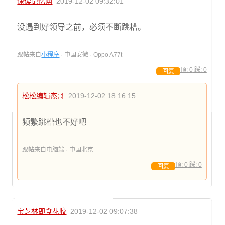
速读记忆网
2019-12-02 09:32:01
没遇到好领导之前，必须不断跳槽。
跟帖来自
小程序
· 中国安徽 · Oppo A77t
顶:
0
踩:
0
回复
松松编辑杰哥
2019-12-02 18:16:15
频繁跳槽也不好吧
跟帖来自电脑端 · 中国北京
顶:
0
踩:
0
回复
宝芝林即食花胶
2019-12-02 09:07:38