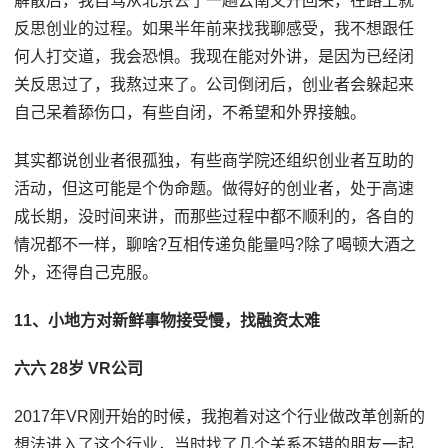
解散后，我自驾从北京去了一趟云南又开回来，在路上就
反思创业的过程。如果半年前来找我聊感受，我不想跟任
何人打交道，我会恐惧。我现在能对外讲，是因为已经闭
关反思过了，我熬过来了。公司倒闭后，创业者会躲起来
自己呆着舔伤口，有些自闭，不希望和外界接触。
其实都说创业者很孤独，有些商学院还组织创业者互助的
活动，但这可能是个伪命题。做得好的创业者，处于高速
成长期，没时间来讲，而那些过程中都不顺利的，各自的
情况都不一样，聊啥?互相传递负能量吗?除了喝顿大酒之
外，还得自己克服。
11、小地方对新鲜事物接受慢，找融资太难
六六 28岁 VR公司
2017年VR刚开始的时候，我抱着对这个行业做改革创新的
想法进入了这个行业，当时找了几个关系不错的朋友一起