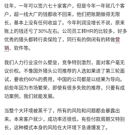
往年，一年可以签六七十家客户，但是今年一年就几个客
户，超一线大厂的钱都收不回来，他们把账期做得无限
长，基本上没有任何收益了。今年利润没增长不说，原来
账上的钱还亏了30%左右。公司员工转HR的比较多，好多
优秀的猎头都转行卖保险了，同行有的倒闭有的转做
营
销
、软件等。
我们人力行业没什么壁垒，竞争特别激烈，面对客户毫无
议价权。不像国外猎头公司推荐的人选如果进了第三轮面
试，要收约60%的费用，中国的公司都是以结果为导向。
前些年因为市场繁荣，即使有很多失败的推荐，只要有成
功案例，我们就能发展。
当整个大环境被蒸干了，所有的风险和问题都会暴露出
来。本来客户就少，成功率还很低，有些付款周期又特别
长，这种模式本身的风险在大环境下急速爆发了。