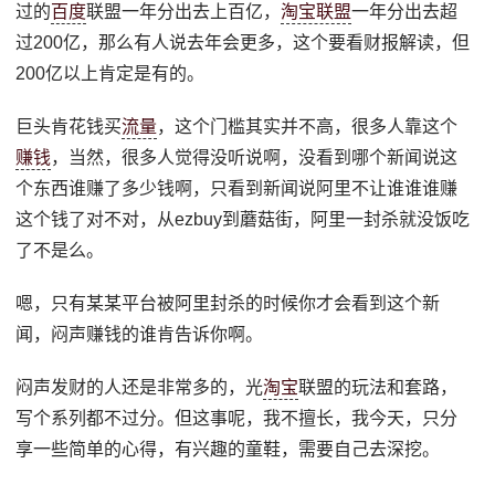
过的
百度
联盟一年分出去上百亿，
淘宝联盟
一年分出去超
过200亿，那么有人说去年会更多，这个要看财报解读，但
200亿以上肯定是有的。
巨头肯花钱买
流量
，这个门槛其实并不高，很多人靠这个
赚钱
，当然，很多人觉得没听说啊，没看到哪个新闻说这
个东西谁赚了多少钱啊，只看到新闻说阿里不让谁谁谁赚
这个钱了对不对，从ezbuy到蘑菇街，阿里一封杀就没饭吃
了不是么。
嗯，只有某某平台被阿里封杀的时候你才会看到这个新
闻，闷声赚钱的谁肯告诉你啊。
闷声发财的人还是非常多的，光
淘宝
联盟的玩法和套路，
写个系列都不过分。但这事呢，我不擅长，我今天，只分
享一些简单的心得，有兴趣的童鞋，需要自己去深挖。