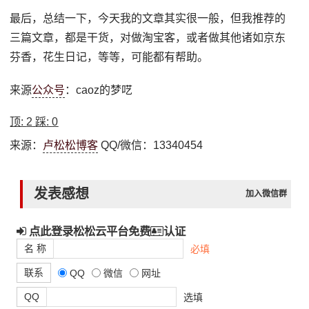
最后，总结一下，今天我的文章其实很一般，但我推荐的
三篇文章，都是干货，对做淘宝客，或者做其他诸如京东
芬香，花生日记，等等，可能都有帮助。
来源
公众号
：caoz的梦呓
顶:
2
踩:
0
来源：
卢松松博客
QQ/微信：13340454
发表感想
加入微信群
点此登录松松云平台免费
认证
名 称
必填
联系
QQ
微信
网址
QQ
选填