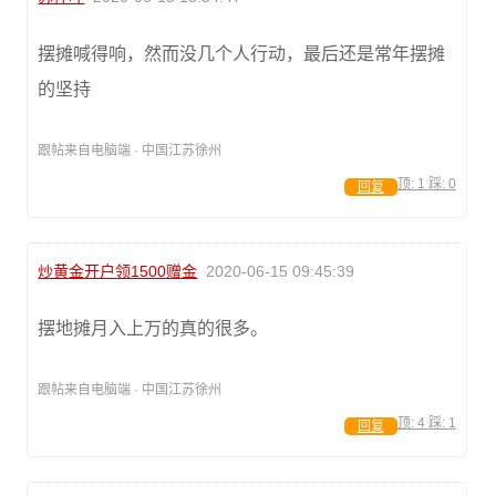
摆摊喊得响，然而没几个人行动，最后还是常年摆摊
的坚持
跟帖来自电脑端 · 中国江苏徐州
顶:
1
踩:
0
回复
炒黄金开户领1500赠金
2020-06-15 09:45:39
摆地摊月入上万的真的很多。
跟帖来自电脑端 · 中国江苏徐州
顶:
4
踩:
1
回复