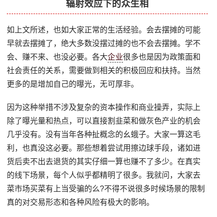
辐射效应下的众生相
如上文所述，也如大家正常的生活经验。会去摆摊的可能
早就去摆摊了，绝大多数没摆过摊的也不会去摆摊。学不
会、赚不来、也没必要。各大
企业
很多也是因为政策面和
社会责任的关系，需要做到相关的积极回应和扶持。当然
更多的是增加自己的曝光，无可厚非。
因为这种举措不涉及复杂的资本操作和商业操弄，实际上
除了曝光量和热点，可以直接割韭菜和做灰色产业的机会
几乎没有。没有当年各种扯概念的幺蛾子。大家一算这毛
利，也真没这必要。那些想着尝试用擦边球手段，诸如进
货后卖不出去退货的其实仔细一算也赚不了多少。在真实
的线下场景，每个人似乎都精明了很多。我就问，大家去
菜市场买菜有上当受骗的么?不得不说很多时候场景的限制
真的对交易形态和各种风险有极大的影响。