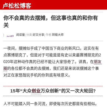
卢松松博客
你不会真的去摆摊，但这事也真的和你有
关
|
阅读量
| 分类:
好文分享
| 作者:
转载大师
一夜间，摆摊似乎成了中国当下商业的新风口。这实在有
点赛博朋克了，但是对于可能是是有史以来最赛博朋克的2
020年这种动作真的已经不能让大家惊奇了。讲真，在
朋友
圈
的各位都不会真的去摆摊，我们还是来说说摆摊这个事
对正在家悠哉玩手机的你到底有啥意义。
15年“大众
创业
万众创新”的又一次大轮回?
人不可能踏入同一条河流，即使每次历史都是有些相似。