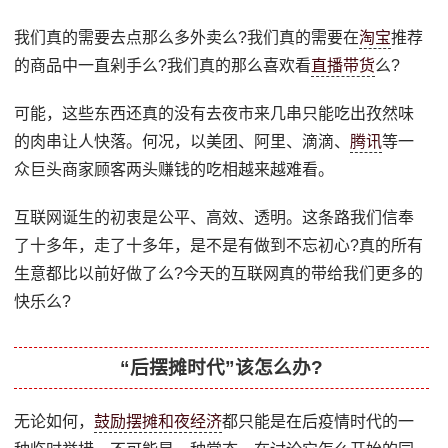
我们真的需要去点那么多外卖么?我们真的需要在
淘宝
推荐
的商品中一直剁手么?我们真的那么喜欢看
直播带货
么?
可能，这些东西还真的没有去夜市来几串只能吃出孜然味
的肉串让人快落。何况，以美团、阿里、滴滴、
腾讯
等一
众巨头商家顾客两头赚钱的吃相越来越难看。
互联网诞生的初衷是公平、高效、透明。这条路我们信奉
了十多年，走了十多年，是不是有做到不忘初心?真的所有
生意都比以前好做了么?今天的互联网真的带给我们更多的
快乐么?
“后摆摊时代”该怎么办?
无论如何，
鼓励摆摊和夜经济
都只能是在后疫情时代的一